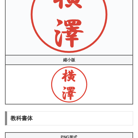
縮小版
教科書体
PNG形式