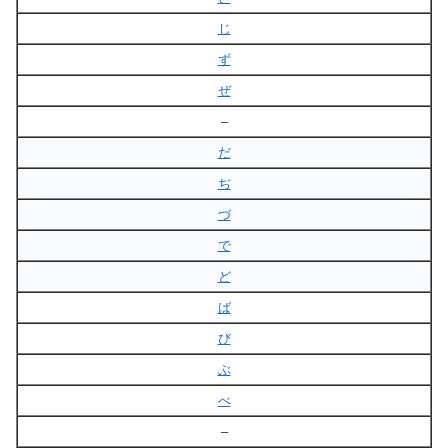
じ
ず
ぜ
–
だ
ぢ
づ
で
ど
ば
び
ぶ
べ
–