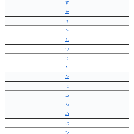
す
せ
そ
た
ち
つ
て
と
な
に
ぬ
ね
の
は
ひ