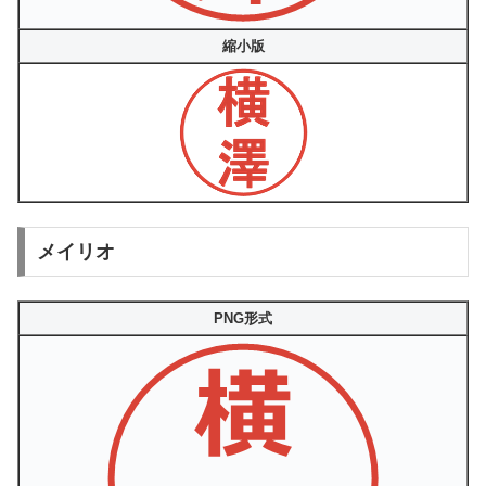
縮小版
メイリオ
PNG形式