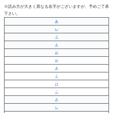
※読み方が大きく異なる名字がございますが、予めご了承
下さい。
あ
い
う
え
お
か
き
く
け
こ
さ
し