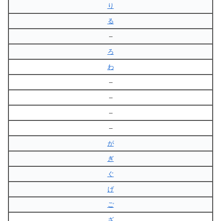
り
る
–
ろ
わ
–
–
–
–
が
ぎ
ぐ
げ
ご
ざ