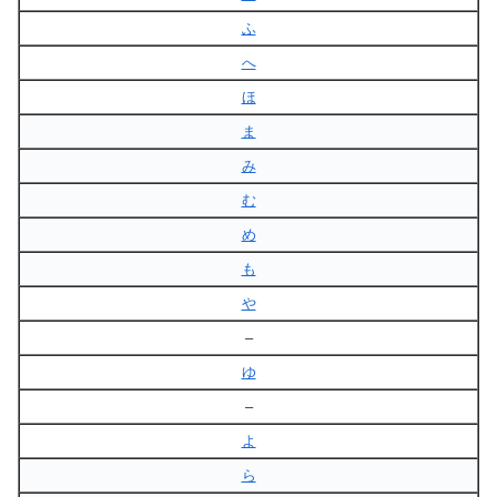
ふ
へ
ほ
ま
み
む
め
も
や
–
ゆ
–
よ
ら