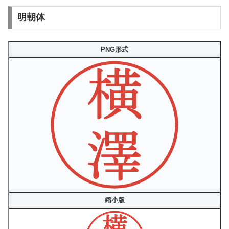
明朝体
PNG形式
縮小版