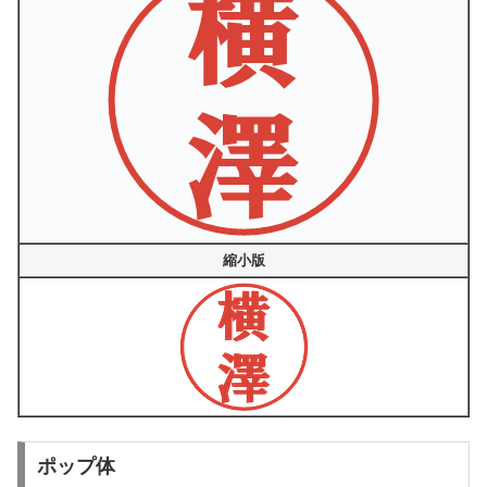
縮小版
ポップ体