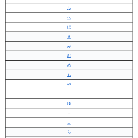
ふ
へ
ほ
ま
み
む
め
も
や
–
ゆ
–
よ
ら