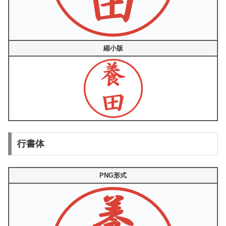
縮小版
行書体
PNG形式