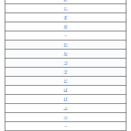
じ
ず
ぜ
–
だ
ぢ
づ
で
ど
ば
び
ぶ
べ
–