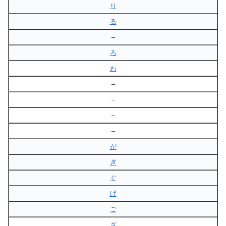
り
る
–
ろ
わ
–
–
–
–
が
ぎ
ぐ
げ
ご
ざ