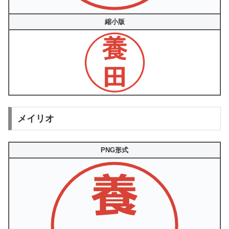
縮小版
メイリオ
PNG形式