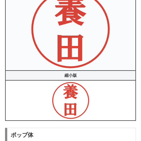
縮小版
ポップ体