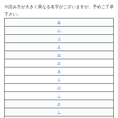
※読み方が大きく異なる名字がございますが、予めご了承
下さい。
あ
い
う
え
お
か
き
く
け
こ
さ
し