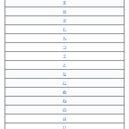
す
せ
そ
た
ち
つ
て
と
な
に
ぬ
ね
の
は
ひ