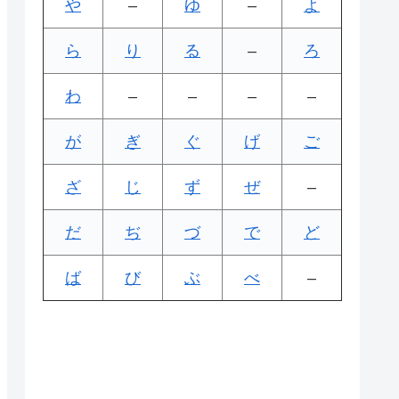
や
–
ゆ
–
よ
ら
り
る
–
ろ
わ
–
–
–
–
が
ぎ
ぐ
げ
ご
ざ
じ
ず
ぜ
–
だ
ぢ
づ
で
ど
ば
び
ぶ
べ
–