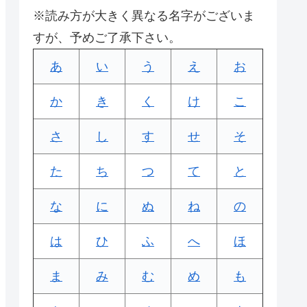
※読み方が大きく異なる名字がございま
すが、予めご了承下さい。
あ
い
う
え
お
か
き
く
け
こ
さ
し
す
せ
そ
た
ち
つ
て
と
な
に
ぬ
ね
の
は
ひ
ふ
へ
ほ
ま
み
む
め
も