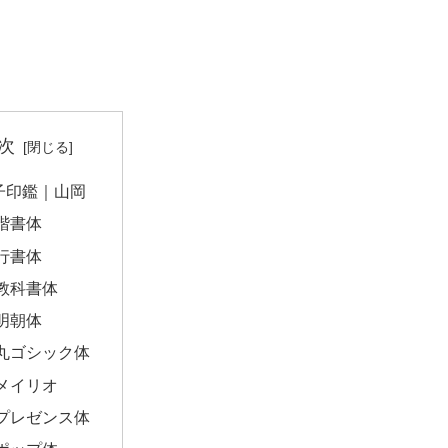
次
子印鑑｜山岡
楷書体
行書体
教科書体
明朝体
丸ゴシック体
メイリオ
プレゼンス体