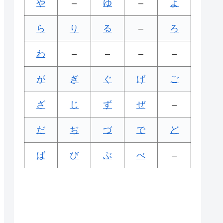
や
–
ゆ
–
よ
ら
り
る
–
ろ
わ
–
–
–
–
が
ぎ
ぐ
げ
ご
ざ
じ
ず
ぜ
–
だ
ぢ
づ
で
ど
ば
び
ぶ
べ
–