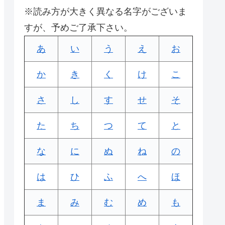
※読み方が大きく異なる名字がございま
すが、予めご了承下さい。
あ
い
う
え
お
か
き
く
け
こ
さ
し
す
せ
そ
た
ち
つ
て
と
な
に
ぬ
ね
の
は
ひ
ふ
へ
ほ
ま
み
む
め
も