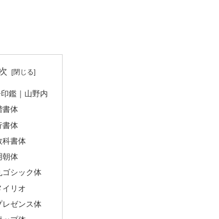
次
子印鑑｜山野内
楷書体
行書体
教科書体
明朝体
丸ゴシック体
メイリオ
プレゼンス体