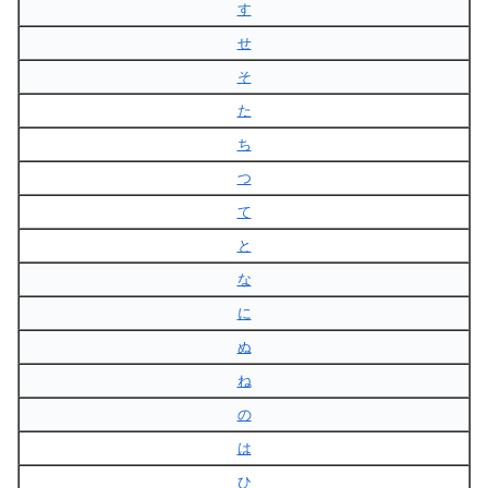
す
せ
そ
た
ち
つ
て
と
な
に
ぬ
ね
の
は
ひ