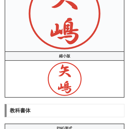
縮小版
教科書体
PNG形式