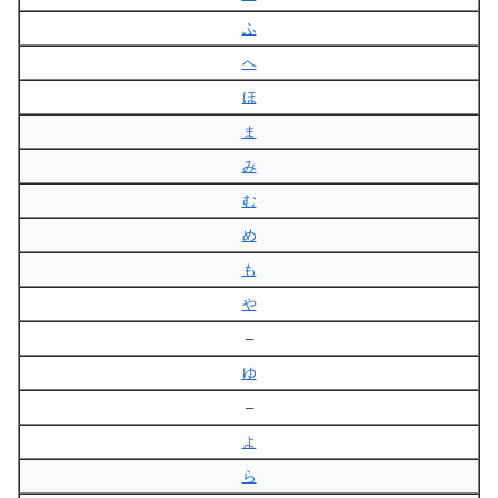
ふ
へ
ほ
ま
み
む
め
も
や
–
ゆ
–
よ
ら