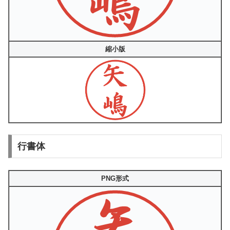
縮小版
行書体
PNG形式