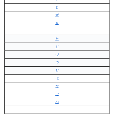
じ
ず
ぜ
–
だ
ぢ
づ
で
ど
ば
び
ぶ
べ
–