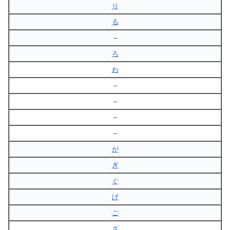
り
る
–
ろ
わ
–
–
–
–
が
ぎ
ぐ
げ
ご
ざ