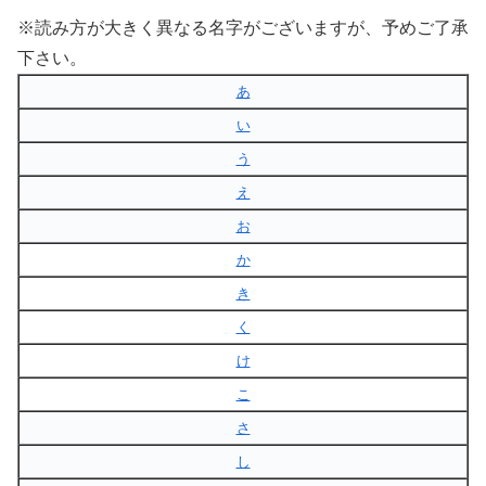
※読み方が大きく異なる名字がございますが、予めご了承
下さい。
あ
い
う
え
お
か
き
く
け
こ
さ
し