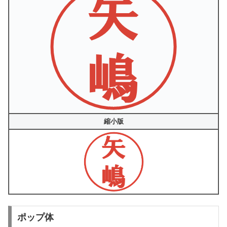
縮小版
ポップ体