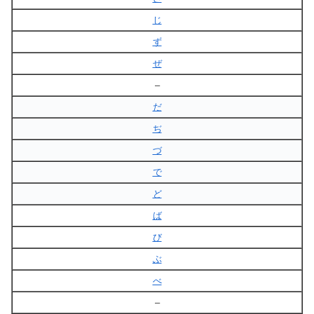
じ
ず
ぜ
–
だ
ぢ
づ
で
ど
ば
び
ぶ
べ
–