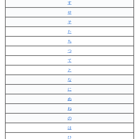
す
せ
そ
た
ち
つ
て
と
な
に
ぬ
ね
の
は
ひ