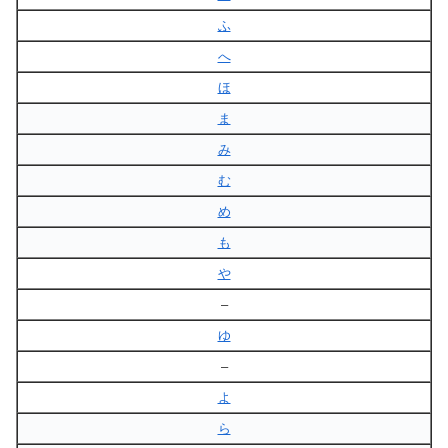
ふ
へ
ほ
ま
み
む
め
も
や
–
ゆ
–
よ
ら