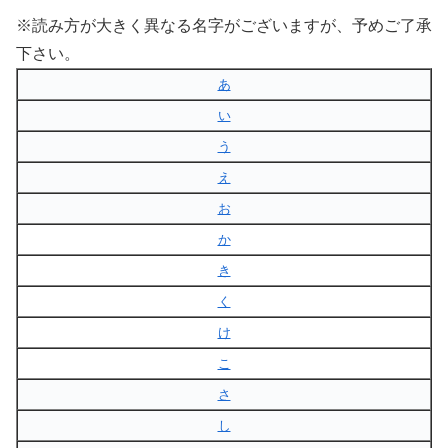
※読み方が大きく異なる名字がございますが、予めご了承
下さい。
あ
い
う
え
お
か
き
く
け
こ
さ
し