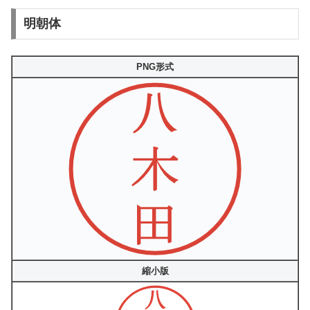
明朝体
PNG形式
縮小版