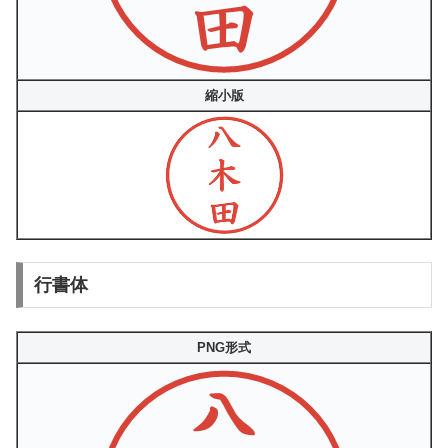
縮小版
行書体
PNG形式