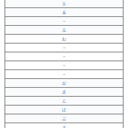
り
る
–
ろ
わ
–
–
–
–
が
ぎ
ぐ
げ
ご
ざ