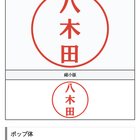
縮小版
ポップ体