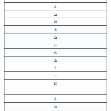
ふ
へ
ほ
ま
み
む
め
も
や
–
ゆ
–
よ
ら