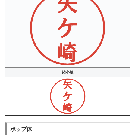
縮小版
ポップ体