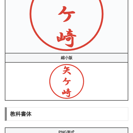
縮小版
教科書体
PNG形式