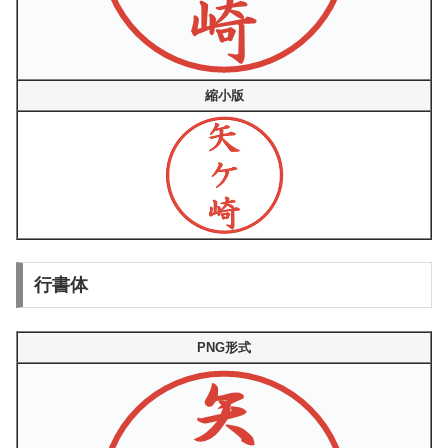
縮小版
行書体
PNG形式