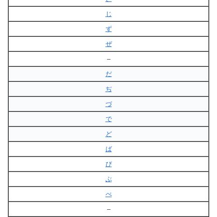
じ
ず
ぜ
–
だ
ぢ
づ
で
ど
ば
び
ぶ
べ
–