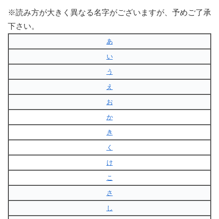
※読み方が大きく異なる名字がございますが、予めご了承
下さい。
あ
い
う
え
お
か
き
く
け
こ
さ
し