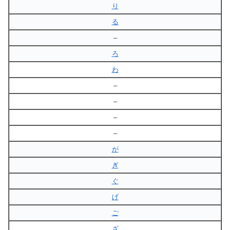
り
る
–
ろ
わ
–
–
–
–
が
ぎ
ぐ
げ
ご
ざ