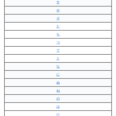
す
せ
そ
た
ち
つ
て
と
な
に
ぬ
ね
の
は
ひ