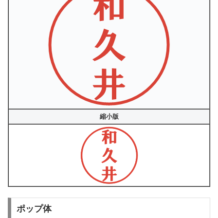
縮小版
ポップ体