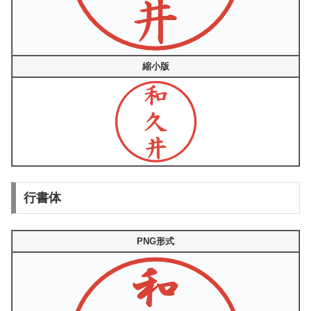
縮小版
行書体
PNG形式