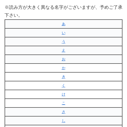
※読み方が大きく異なる名字がございますが、予めご了承
下さい。
あ
い
う
え
お
か
き
く
け
こ
さ
し