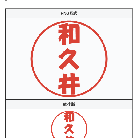
PNG形式
縮小版