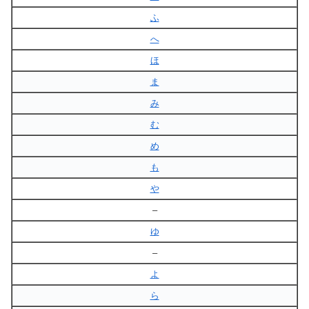
ふ
へ
ほ
ま
み
む
め
も
や
–
ゆ
–
よ
ら