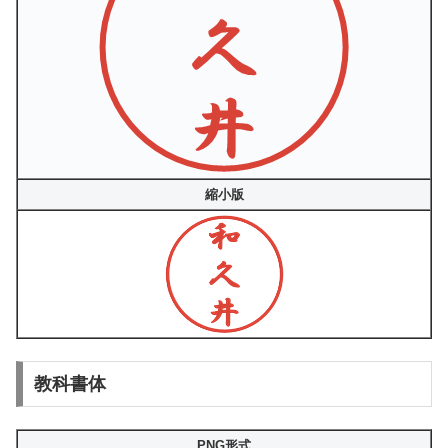
縮小版
教科書体
PNG形式