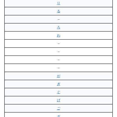
り
る
–
ろ
わ
–
–
–
–
が
ぎ
ぐ
げ
ご
ざ