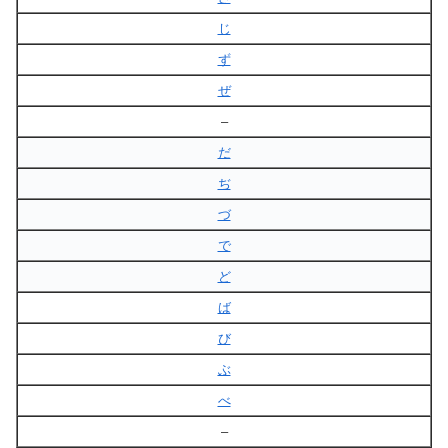
じ
ず
ぜ
–
だ
ぢ
づ
で
ど
ば
び
ぶ
べ
–