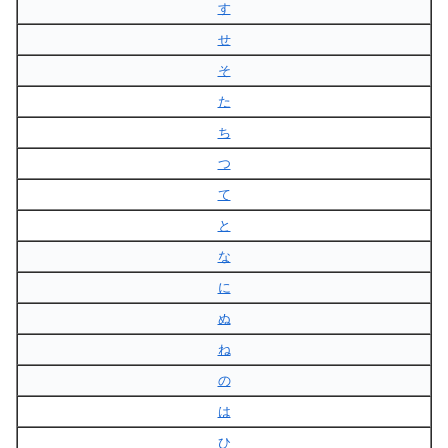
す
せ
そ
た
ち
つ
て
と
な
に
ぬ
ね
の
は
ひ