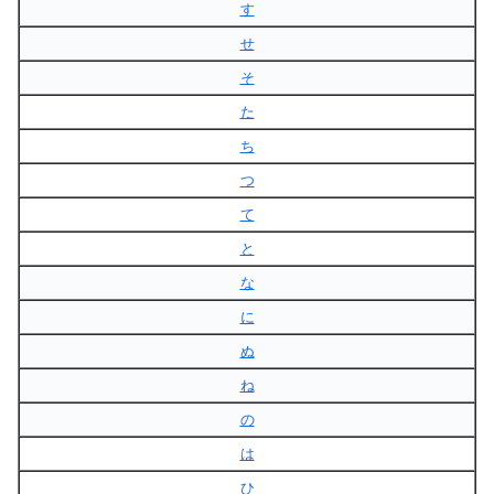
す
せ
そ
た
ち
つ
て
と
な
に
ぬ
ね
の
は
ひ