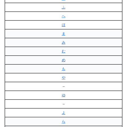
ふ
へ
ほ
ま
み
む
め
も
や
–
ゆ
–
よ
ら