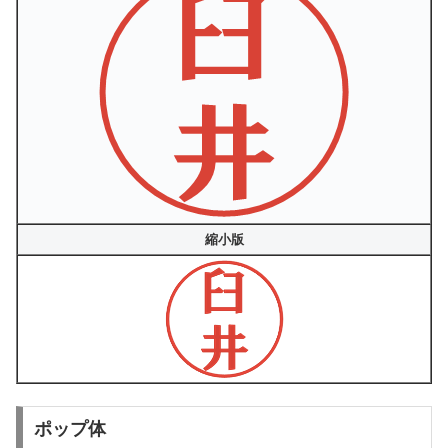
縮小版
ポップ体