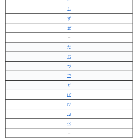
じ
ず
ぜ
–
だ
ぢ
づ
で
ど
ば
び
ぶ
べ
–