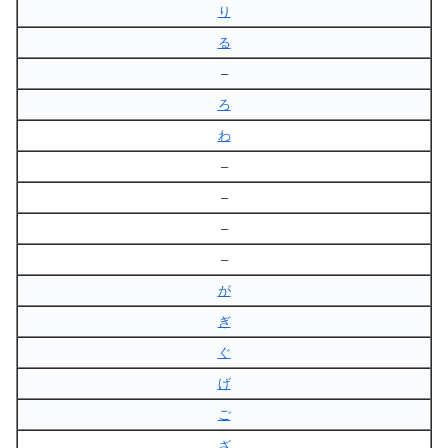
り
る
–
ろ
わ
–
–
–
–
が
ぎ
ぐ
げ
ご
ざ