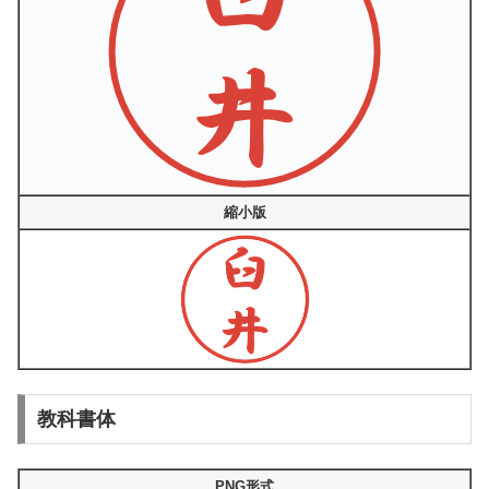
縮小版
教科書体
PNG形式