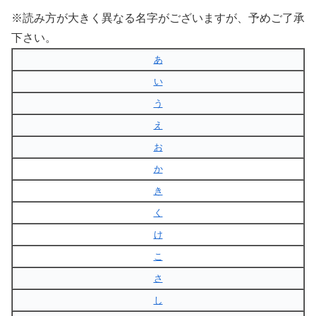
※読み方が大きく異なる名字がございますが、予めご了承
下さい。
あ
い
う
え
お
か
き
く
け
こ
さ
し