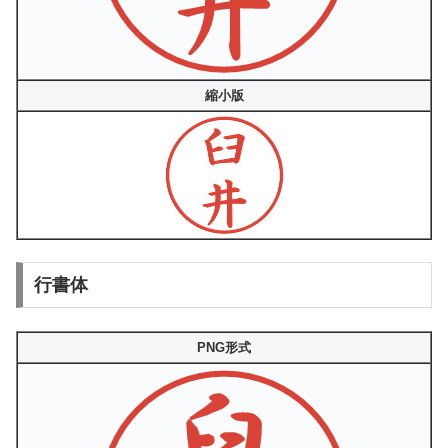
縮小版
行書体
PNG形式