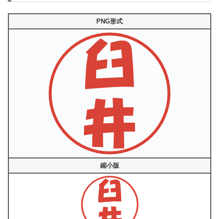
PNG形式
縮小版