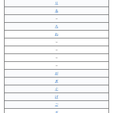
り
る
–
ろ
わ
–
–
–
–
が
ぎ
ぐ
げ
ご
ざ