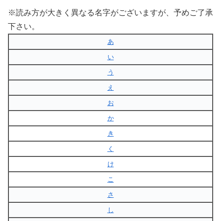
※読み方が大きく異なる名字がございますが、予めご了承
下さい。
あ
い
う
え
お
か
き
く
け
こ
さ
し