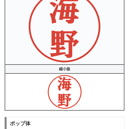
縮小版
ポップ体