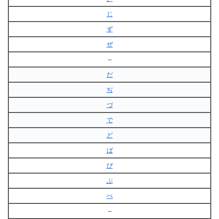
じ
ず
ぜ
–
だ
ぢ
づ
で
ど
ば
び
ぶ
べ
–