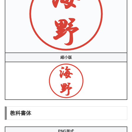
縮小版
教科書体
PNG形式