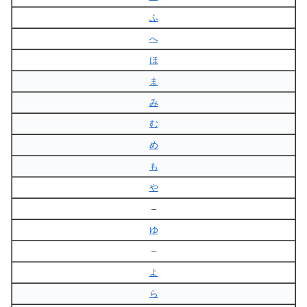
ふ
へ
ほ
ま
み
む
め
も
や
–
ゆ
–
よ
ら