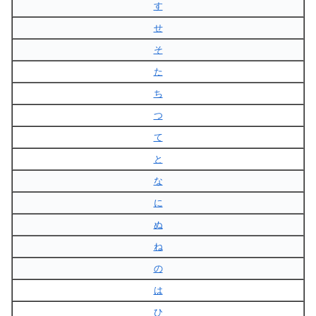
す
せ
そ
た
ち
つ
て
と
な
に
ぬ
ね
の
は
ひ