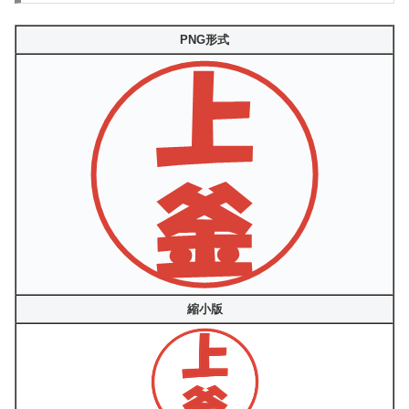
PNG形式
縮小版