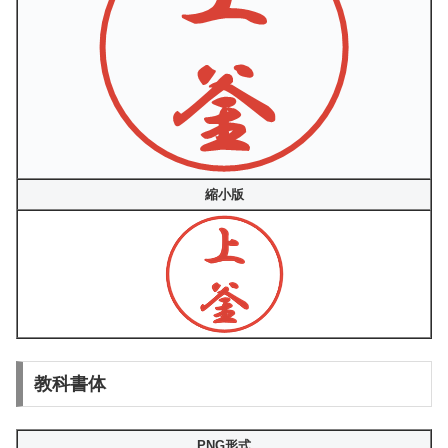
縮小版
教科書体
PNG形式