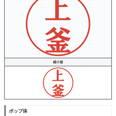
縮小版
ポップ体