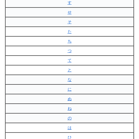
す
せ
そ
た
ち
つ
て
と
な
に
ぬ
ね
の
は
ひ