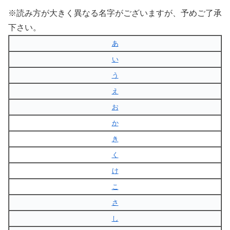
※読み方が大きく異なる名字がございますが、予めご了承
下さい。
あ
い
う
え
お
か
き
く
け
こ
さ
し