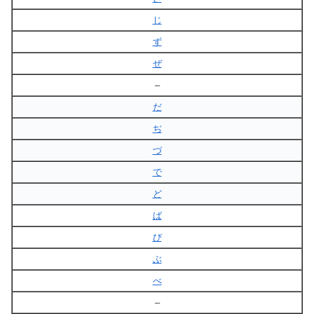
じ
ず
ぜ
–
だ
ぢ
づ
で
ど
ば
び
ぶ
べ
–