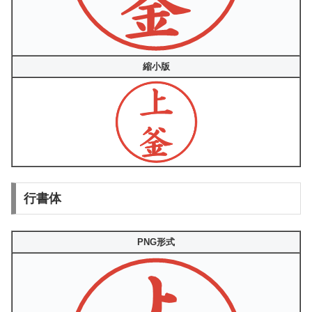
縮小版
行書体
PNG形式