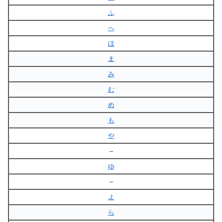
ふ
へ
ほ
ま
み
む
め
も
や
–
ゆ
–
よ
ら