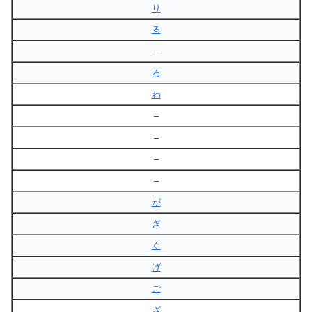
り
る
–
ろ
わ
–
–
–
–
が
ぎ
ぐ
げ
ご
ざ