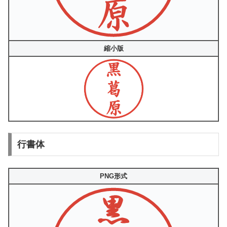
縮小版
行書体
PNG形式