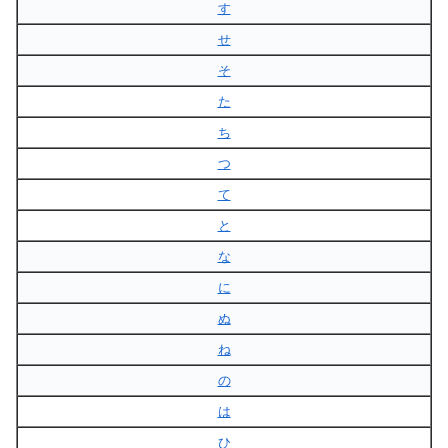
す
せ
そ
た
ち
つ
て
と
な
に
ぬ
ね
の
は
ひ