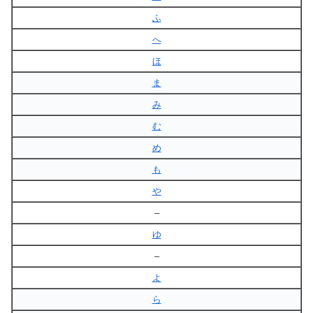
ふ
へ
ほ
ま
み
む
め
も
や
–
ゆ
–
よ
ら