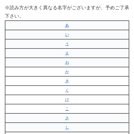
※読み方が大きく異なる名字がございますが、予めご了承
下さい。
あ
い
う
え
お
か
き
く
け
こ
さ
し