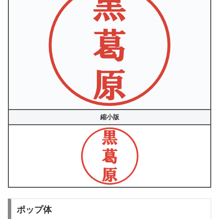
縮小版
ポップ体