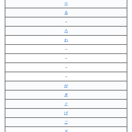
り
る
–
ろ
わ
–
–
–
–
が
ぎ
ぐ
げ
ご
ざ