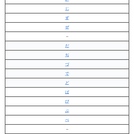
じ
ず
ぜ
–
だ
ぢ
づ
で
ど
ば
び
ぶ
べ
–