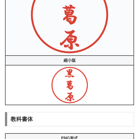
縮小版
教科書体
PNG形式