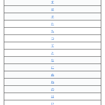
す
せ
そ
た
ち
つ
て
と
な
に
ぬ
ね
の
は
ひ