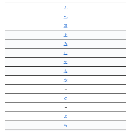
ふ
へ
ほ
ま
み
む
め
も
や
–
ゆ
–
よ
ら