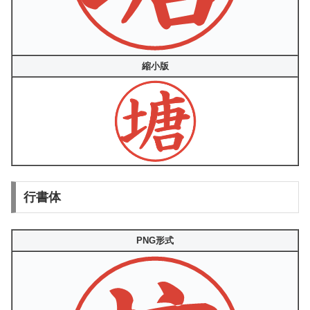
縮小版
行書体
PNG形式