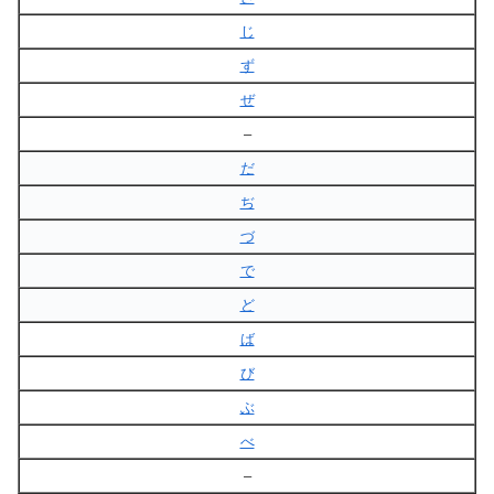
じ
ず
ぜ
–
だ
ぢ
づ
で
ど
ば
び
ぶ
べ
–