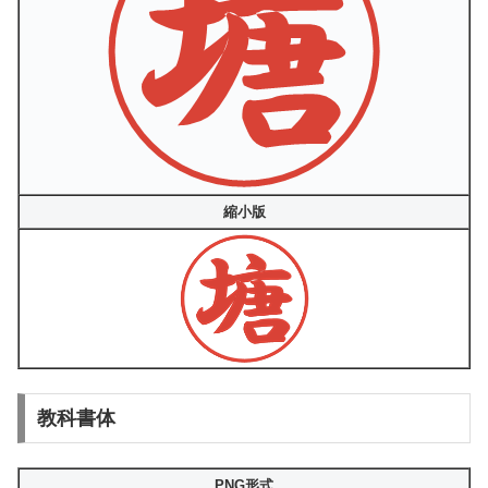
縮小版
教科書体
PNG形式