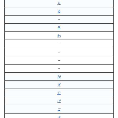
り
る
–
ろ
わ
–
–
–
–
が
ぎ
ぐ
げ
ご
ざ