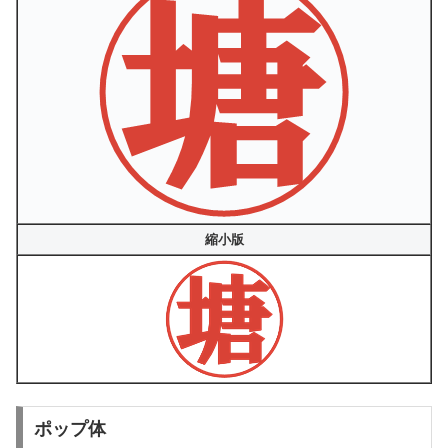
縮小版
ポップ体