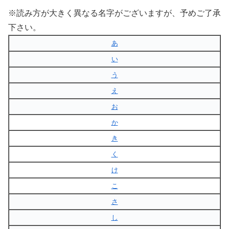
※読み方が大きく異なる名字がございますが、予めご了承
下さい。
あ
い
う
え
お
か
き
く
け
こ
さ
し