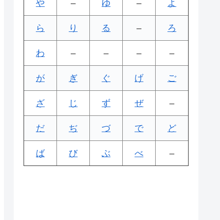
や
–
ゆ
–
よ
ら
り
る
–
ろ
わ
–
–
–
–
が
ぎ
ぐ
げ
ご
ざ
じ
ず
ぜ
–
だ
ぢ
づ
で
ど
ば
び
ぶ
べ
–