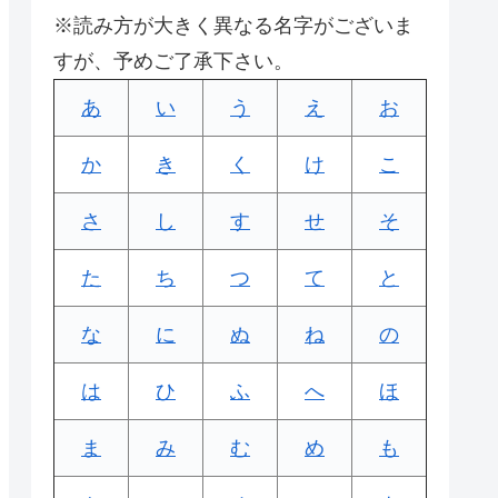
※読み方が大きく異なる名字がございま
すが、予めご了承下さい。
あ
い
う
え
お
か
き
く
け
こ
さ
し
す
せ
そ
た
ち
つ
て
と
な
に
ぬ
ね
の
は
ひ
ふ
へ
ほ
ま
み
む
め
も