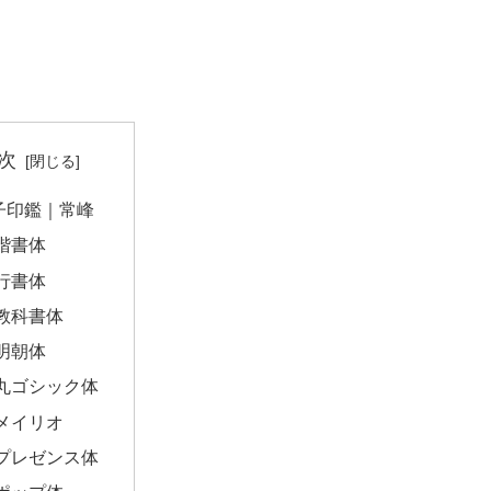
次
子印鑑｜常峰
楷書体
行書体
教科書体
明朝体
丸ゴシック体
メイリオ
プレゼンス体