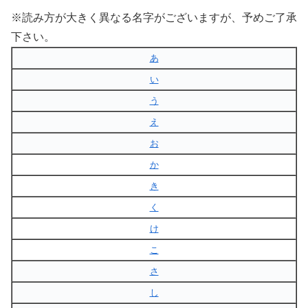
※読み方が大きく異なる名字がございますが、予めご了承
下さい。
あ
い
う
え
お
か
き
く
け
こ
さ
し