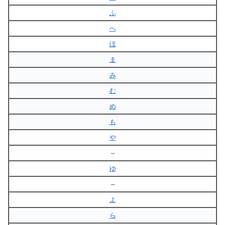
ふ
へ
ほ
ま
み
む
め
も
や
–
ゆ
–
よ
ら