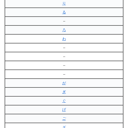
り
る
–
ろ
わ
–
–
–
–
が
ぎ
ぐ
げ
ご
ざ