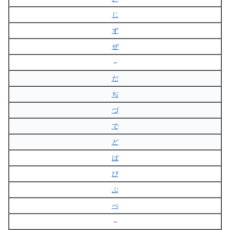
じ
ず
ぜ
–
だ
ぢ
づ
で
ど
ば
び
ぶ
べ
–