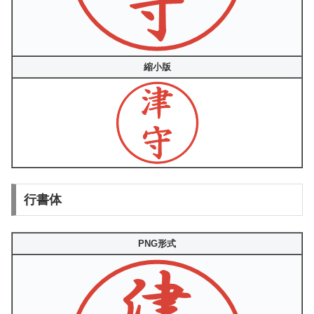
縮小版
行書体
PNG形式