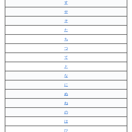
す
せ
そ
た
ち
つ
て
と
な
に
ぬ
ね
の
は
ひ