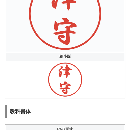
縮小版
教科書体
PNG形式