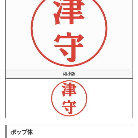
縮小版
ポップ体