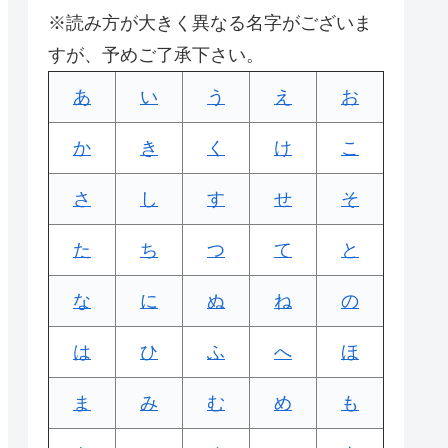
※読み方が大きく異なる名字がございま
すが、予めご了承下さい。
あ
い
う
え
お
か
き
く
け
こ
さ
し
す
せ
そ
た
ち
つ
て
と
な
に
ぬ
ね
の
は
ひ
ふ
へ
ほ
ま
み
む
め
も