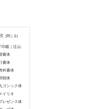
次
子印鑑｜辻山
楷書体
行書体
教科書体
明朝体
丸ゴシック体
メイリオ
プレゼンス体