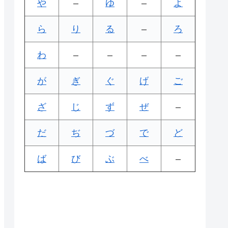
や
–
ゆ
–
よ
ら
り
る
–
ろ
わ
–
–
–
–
が
ぎ
ぐ
げ
ご
ざ
じ
ず
ぜ
–
だ
ぢ
づ
で
ど
ば
び
ぶ
べ
–