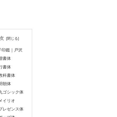
次
子印鑑｜戸沢
楷書体
行書体
教科書体
明朝体
丸ゴシック体
メイリオ
プレゼンス体