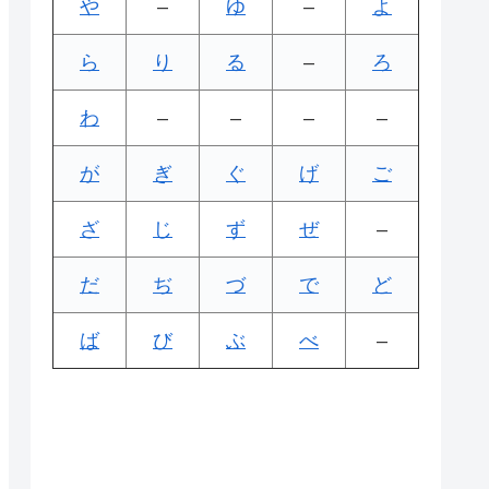
や
–
ゆ
–
よ
ら
り
る
–
ろ
わ
–
–
–
–
が
ぎ
ぐ
げ
ご
ざ
じ
ず
ぜ
–
だ
ぢ
づ
で
ど
ば
び
ぶ
べ
–