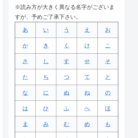
※読み方が大きく異なる名字がございま
すが、予めご了承下さい。
あ
い
う
え
お
か
き
く
け
こ
さ
し
す
せ
そ
た
ち
つ
て
と
な
に
ぬ
ね
の
は
ひ
ふ
へ
ほ
ま
み
む
め
も