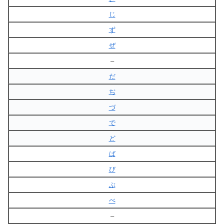
じ
ず
ぜ
–
だ
ぢ
づ
で
ど
ば
び
ぶ
べ
–