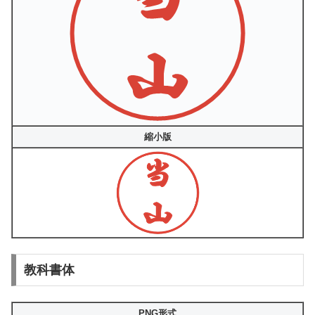
縮小版
教科書体
PNG形式