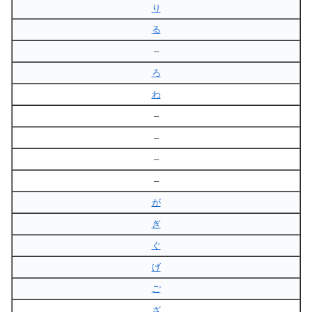
り
る
–
ろ
わ
–
–
–
–
が
ぎ
ぐ
げ
ご
ざ