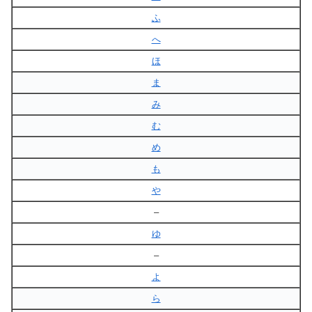
ふ
へ
ほ
ま
み
む
め
も
や
–
ゆ
–
よ
ら