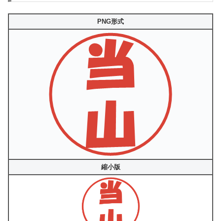
PNG形式
縮小版