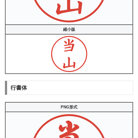
縮小版
行書体
PNG形式