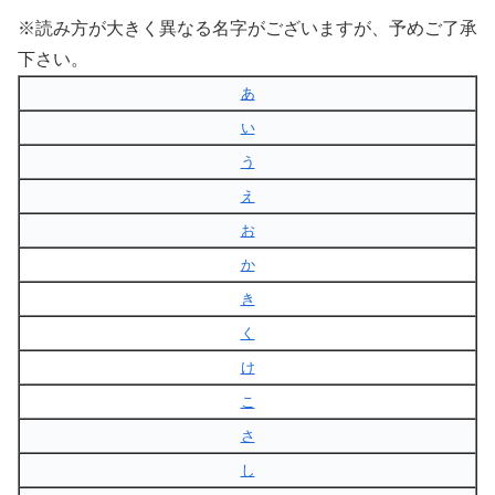
※読み方が大きく異なる名字がございますが、予めご了承
下さい。
あ
い
う
え
お
か
き
く
け
こ
さ
し