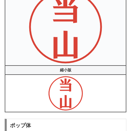
縮小版
ポップ体