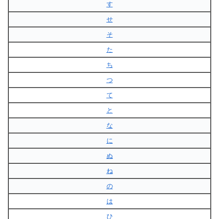
す
せ
そ
た
ち
つ
て
と
な
に
ぬ
ね
の
は
ひ