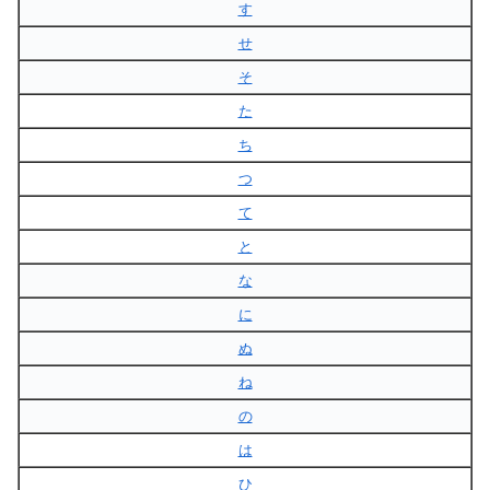
す
せ
そ
た
ち
つ
て
と
な
に
ぬ
ね
の
は
ひ