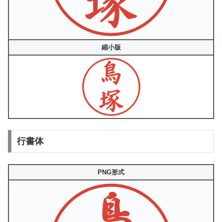
縮小版
行書体
PNG形式