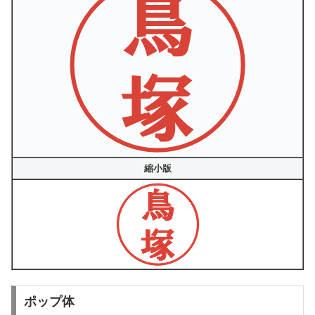
縮小版
ポップ体