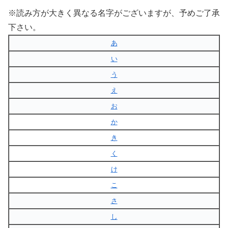
※読み方が大きく異なる名字がございますが、予めご了承
下さい。
あ
い
う
え
お
か
き
く
け
こ
さ
し