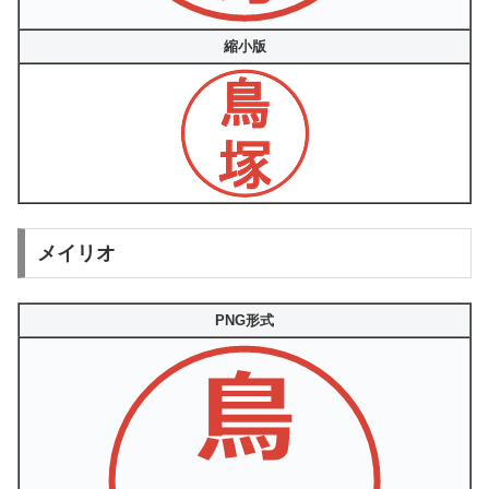
縮小版
メイリオ
PNG形式