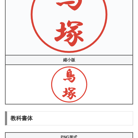
縮小版
教科書体
PNG形式