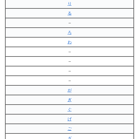
り
る
–
ろ
わ
–
–
–
–
が
ぎ
ぐ
げ
ご
ざ