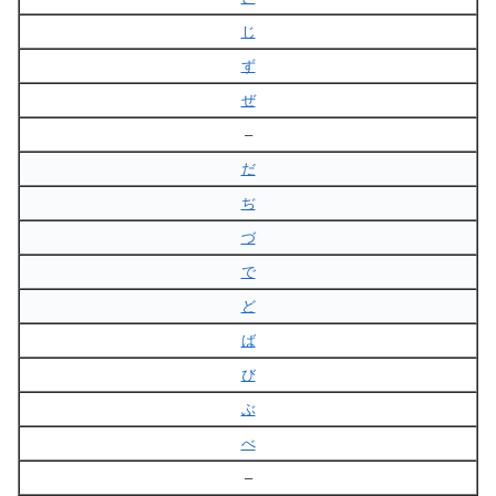
じ
ず
ぜ
–
だ
ぢ
づ
で
ど
ば
び
ぶ
べ
–