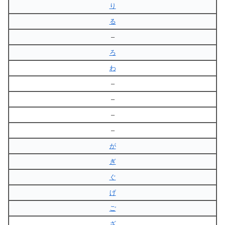
り
る
–
ろ
わ
–
–
–
–
が
ぎ
ぐ
げ
ご
ざ