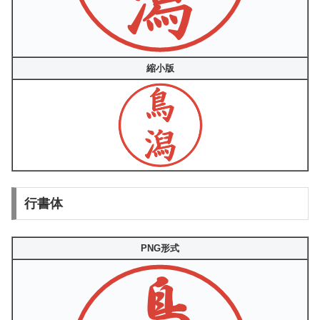
縮小版
行書体
PNG形式