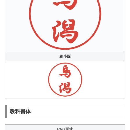
縮小版
教科書体
PNG形式