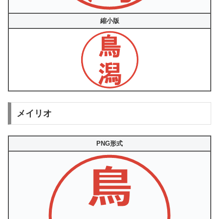
縮小版
メイリオ
PNG形式