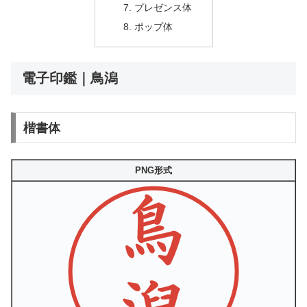
プレゼンス体
ポップ体
電子印鑑｜鳥潟
楷書体
PNG形式