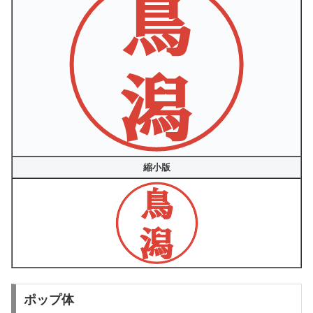
縮小版
ポップ体