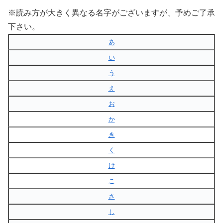
※読み方が大きく異なる名字がございますが、予めご了承
下さい。
あ
い
う
え
お
か
き
く
け
こ
さ
し