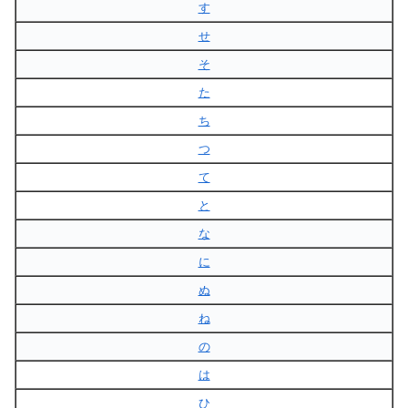
す
せ
そ
た
ち
つ
て
と
な
に
ぬ
ね
の
は
ひ