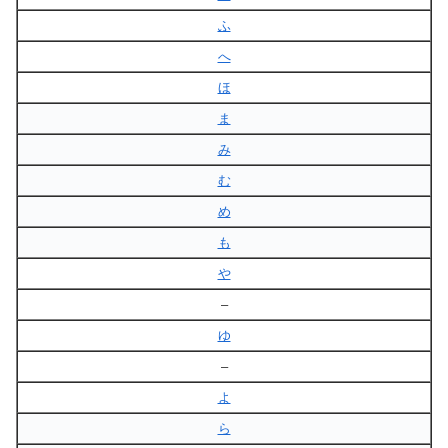
ふ
へ
ほ
ま
み
む
め
も
や
–
ゆ
–
よ
ら