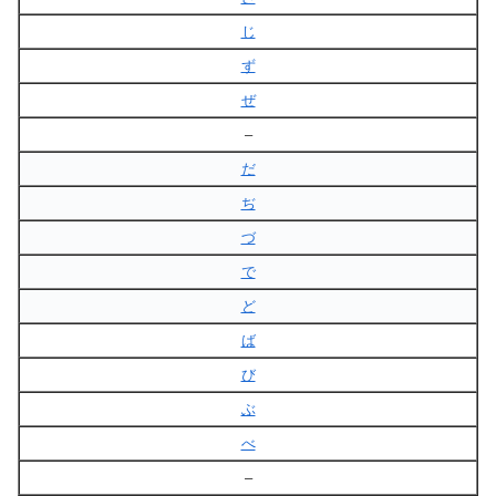
じ
ず
ぜ
–
だ
ぢ
づ
で
ど
ば
び
ぶ
べ
–