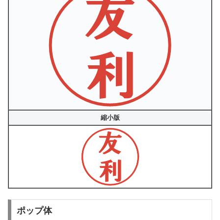
縮小版
ポップ体