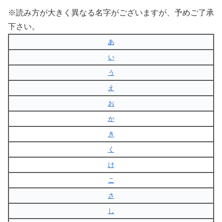
※読み方が大きく異なる名字がございますが、予めご了承
下さい。
あ
い
う
え
お
か
き
く
け
こ
さ
し