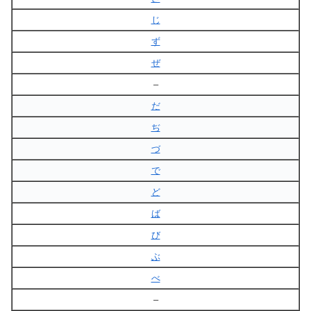
じ
ず
ぜ
–
だ
ぢ
づ
で
ど
ば
び
ぶ
べ
–