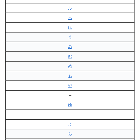
ふ
へ
ほ
ま
み
む
め
も
や
–
ゆ
–
よ
ら