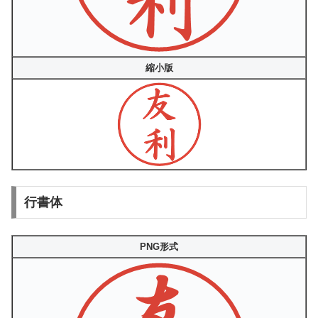
縮小版
行書体
PNG形式