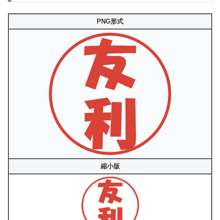
PNG形式
縮小版