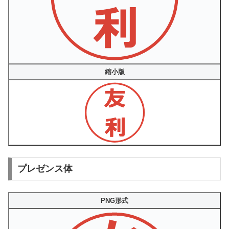
縮小版
プレゼンス体
PNG形式