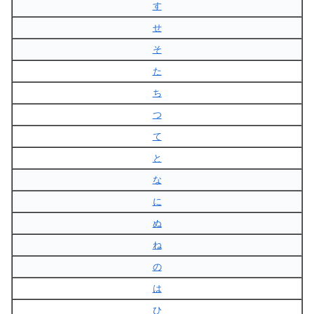
す
せ
そ
た
ち
つ
て
と
な
に
ぬ
ね
の
は
ひ