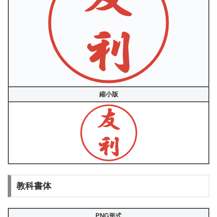
縮小版
教科書体
PNG形式