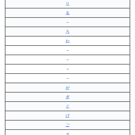
り
る
–
ろ
わ
–
–
–
–
が
ぎ
ぐ
げ
ご
ざ