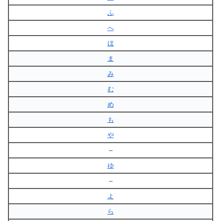
ふ
へ
ほ
ま
み
む
め
も
や
–
ゆ
–
よ
ら