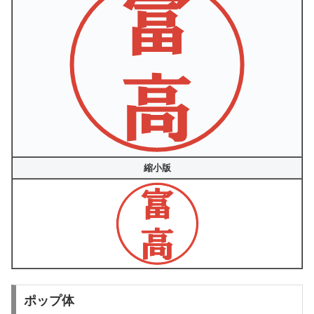
縮小版
ポップ体