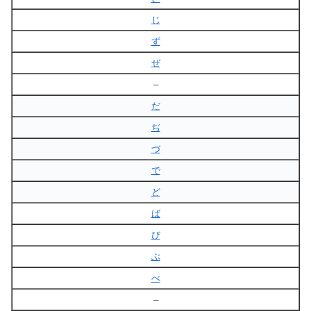
じ
ず
ぜ
–
だ
ぢ
づ
で
ど
ば
び
ぶ
べ
–