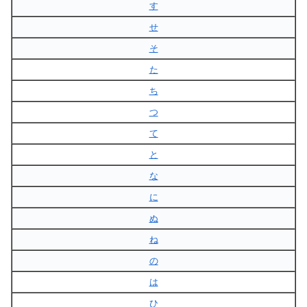
す
せ
そ
た
ち
つ
て
と
な
に
ぬ
ね
の
は
ひ