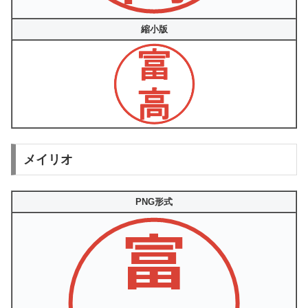
縮小版
メイリオ
PNG形式