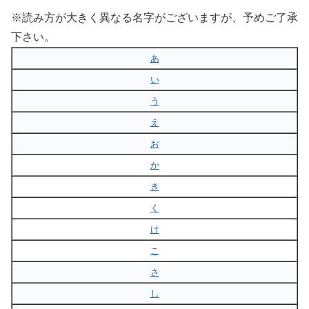
※読み方が大きく異なる名字がございますが、予めご了承
下さい。
あ
い
う
え
お
か
き
く
け
こ
さ
し