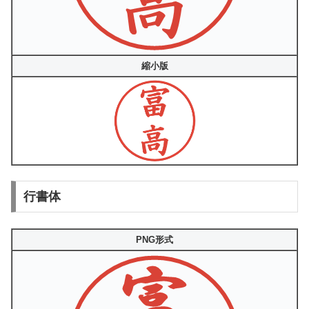
縮小版
行書体
PNG形式