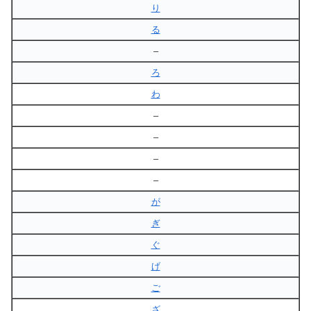
り
る
–
ろ
わ
–
–
–
–
が
ぎ
ぐ
げ
ご
ざ