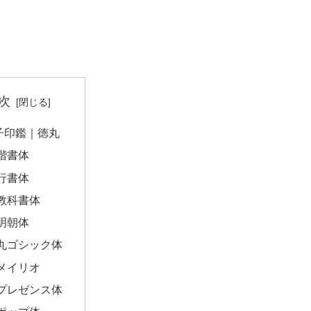
次
子印鑑｜徳丸
楷書体
行書体
教科書体
明朝体
丸ゴシック体
メイリオ
プレゼンス体