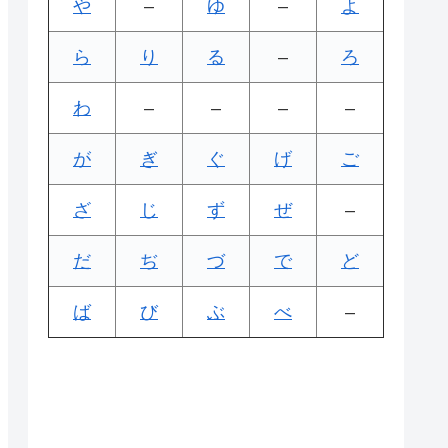
や
–
ゆ
–
よ
ら
り
る
–
ろ
わ
–
–
–
–
が
ぎ
ぐ
げ
ご
ざ
じ
ず
ぜ
–
だ
ぢ
づ
で
ど
ば
び
ぶ
べ
–