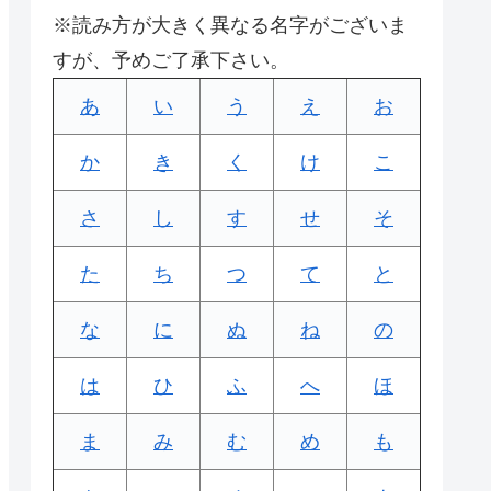
※読み方が大きく異なる名字がございま
すが、予めご了承下さい。
あ
い
う
え
お
か
き
く
け
こ
さ
し
す
せ
そ
た
ち
つ
て
と
な
に
ぬ
ね
の
は
ひ
ふ
へ
ほ
ま
み
む
め
も