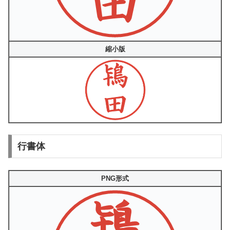
縮小版
行書体
PNG形式