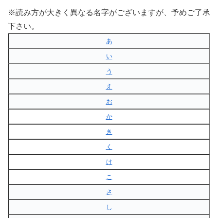
※読み方が大きく異なる名字がございますが、予めご了承
下さい。
あ
い
う
え
お
か
き
く
け
こ
さ
し