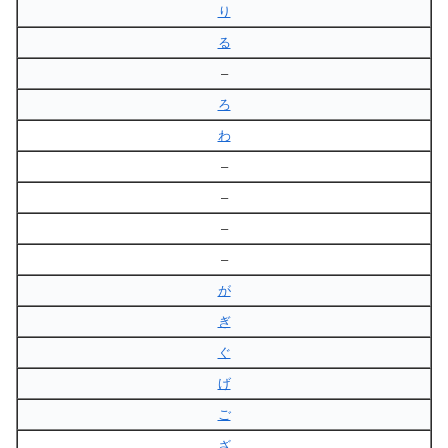
り
る
–
ろ
わ
–
–
–
–
が
ぎ
ぐ
げ
ご
ざ