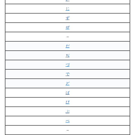
じ
ず
ぜ
–
だ
ぢ
づ
で
ど
ば
び
ぶ
べ
–