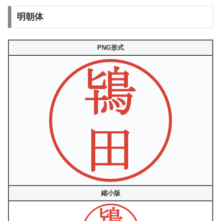
明朝体
PNG形式
縮小版