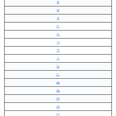
す
せ
そ
た
ち
つ
て
と
な
に
ぬ
ね
の
は
ひ