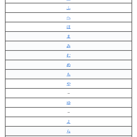
ふ
へ
ほ
ま
み
む
め
も
や
–
ゆ
–
よ
ら