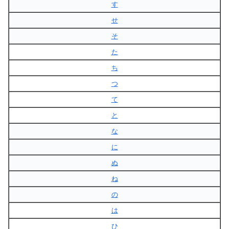
す
せ
そ
た
ち
つ
て
と
な
に
ぬ
ね
の
は
ひ