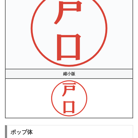
縮小版
ポップ体