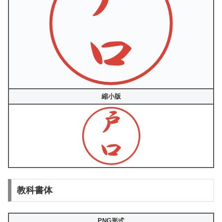
縮小版
教科書体
PNG形式