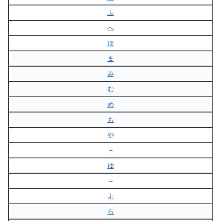
ふ
へ
ほ
ま
み
む
め
も
や
–
ゆ
–
よ
ら