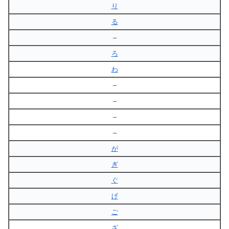
り
る
–
ろ
わ
–
–
–
–
が
ぎ
ぐ
げ
ご
ざ