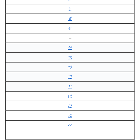
じ
ず
ぜ
–
だ
ぢ
づ
で
ど
ば
び
ぶ
べ
–