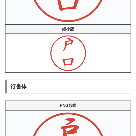
縮小版
行書体
PNG形式