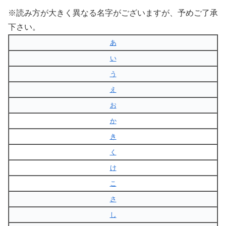
※読み方が大きく異なる名字がございますが、予めご了承
下さい。
あ
い
う
え
お
か
き
く
け
こ
さ
し