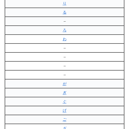
り
る
–
ろ
わ
–
–
–
–
が
ぎ
ぐ
げ
ご
ざ