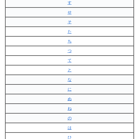
す
せ
そ
た
ち
つ
て
と
な
に
ぬ
ね
の
は
ひ