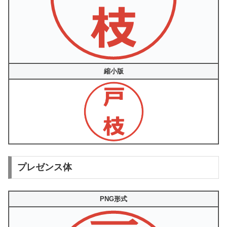
縮小版
プレゼンス体
PNG形式