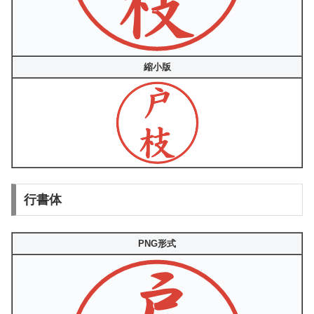
縮小版
行書体
PNG形式