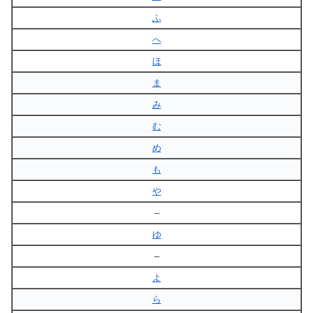
ふ
へ
ほ
ま
み
む
め
も
や
–
ゆ
–
よ
ら