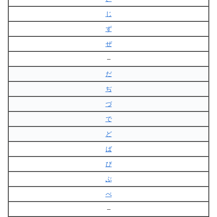
じ
ず
ぜ
–
だ
ぢ
づ
で
ど
ば
び
ぶ
べ
–