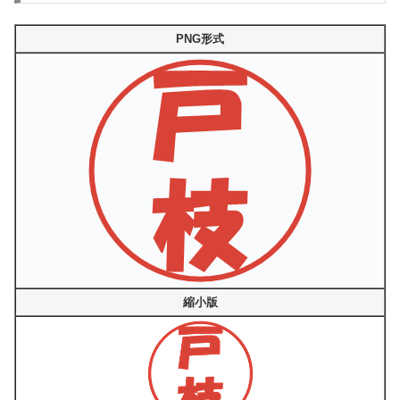
PNG形式
縮小版