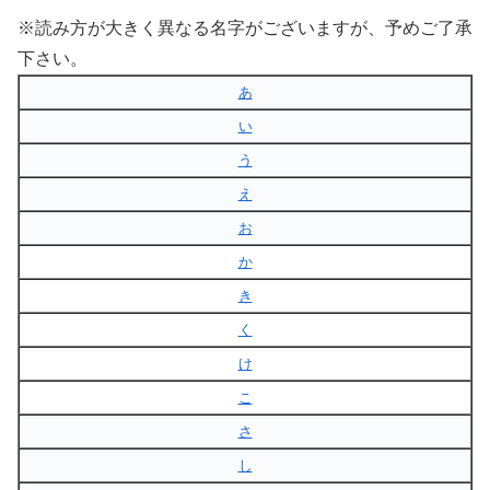
※読み方が大きく異なる名字がございますが、予めご了承
下さい。
あ
い
う
え
お
か
き
く
け
こ
さ
し