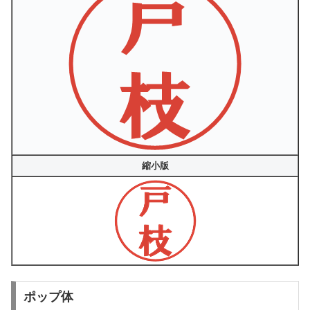
縮小版
ポップ体