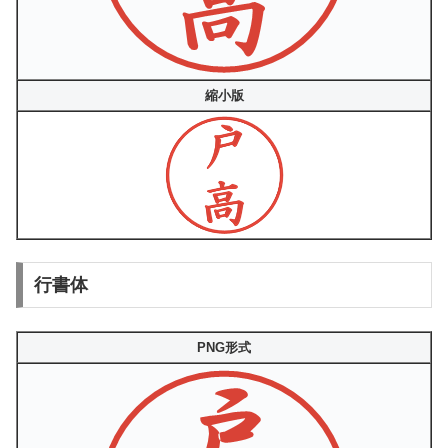
縮小版
行書体
PNG形式