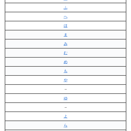
ふ
へ
ほ
ま
み
む
め
も
や
–
ゆ
–
よ
ら