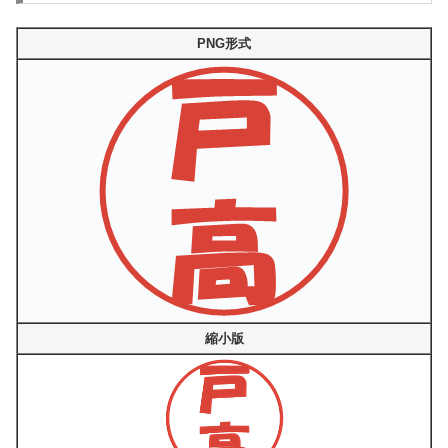
PNG形式
縮小版