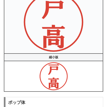
縮小版
ポップ体