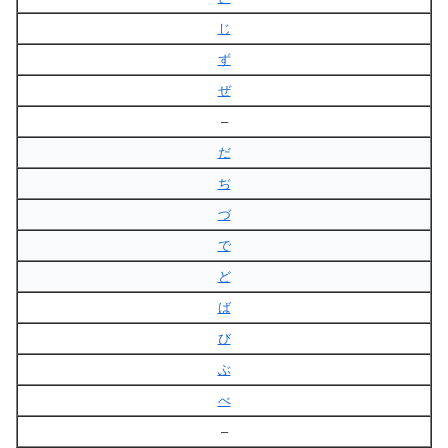
じ
ず
ぜ
–
だ
ぢ
づ
で
ど
ば
び
ぶ
べ
–