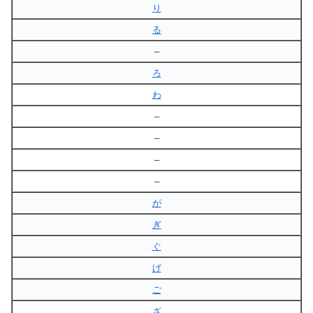
り
る
–
ろ
わ
–
–
–
–
が
ぎ
ぐ
げ
ご
ざ