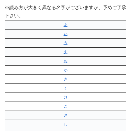
※読み方が大きく異なる名字がございますが、予めご了承
下さい。
あ
い
う
え
お
か
き
く
け
こ
さ
し