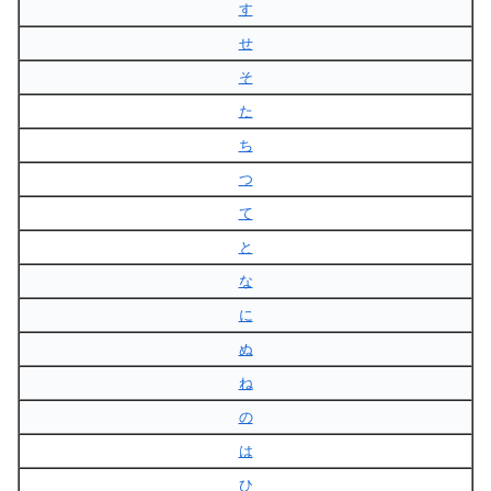
す
せ
そ
た
ち
つ
て
と
な
に
ぬ
ね
の
は
ひ