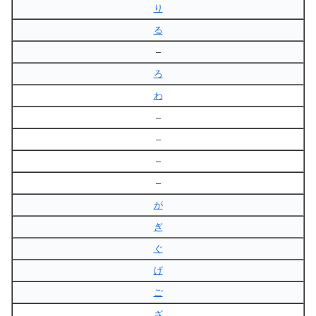
り
る
–
ろ
わ
–
–
–
–
が
ぎ
ぐ
げ
ご
ざ