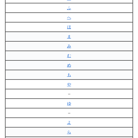
ふ
へ
ほ
ま
み
む
め
も
や
–
ゆ
–
よ
ら