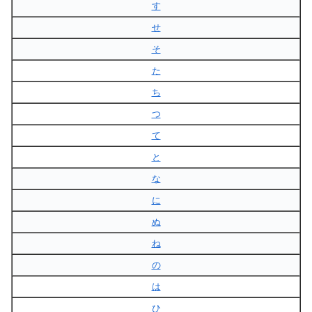
す
せ
そ
た
ち
つ
て
と
な
に
ぬ
ね
の
は
ひ