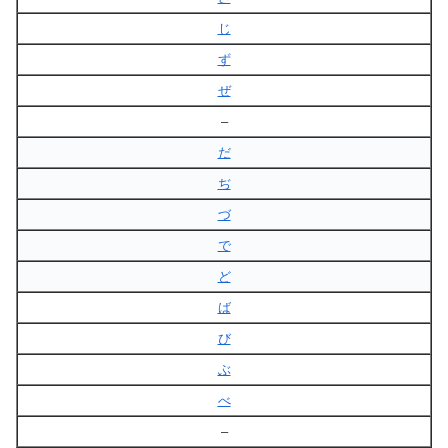
じ
ず
ぜ
–
だ
ぢ
づ
で
ど
ば
び
ぶ
べ
–