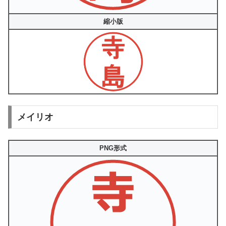
縮小版
メイリオ
PNG形式