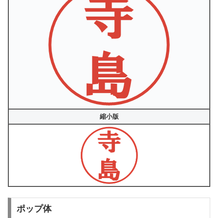
縮小版
ポップ体