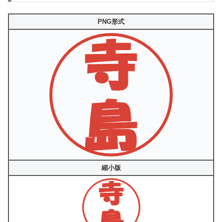
PNG形式
縮小版