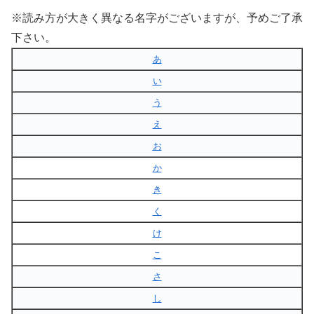
※読み方が大きく異なる名字がございますが、予めご了承
下さい。
あ
い
う
え
お
か
き
く
け
こ
さ
し