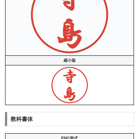
縮小版
教科書体
PNG形式