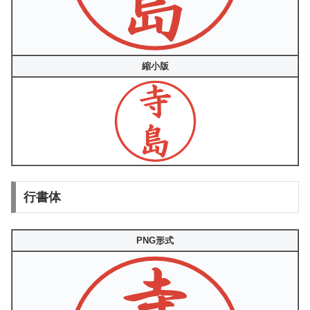
縮小版
行書体
PNG形式