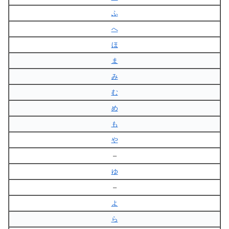
ふ
へ
ほ
ま
み
む
め
も
や
–
ゆ
–
よ
ら