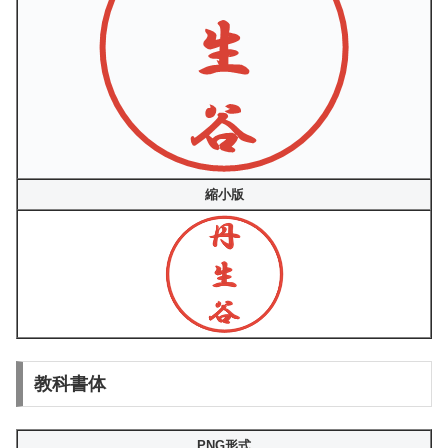
縮小版
教科書体
PNG形式