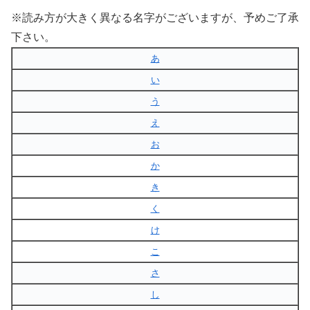
※読み方が大きく異なる名字がございますが、予めご了承
下さい。
あ
い
う
え
お
か
き
く
け
こ
さ
し