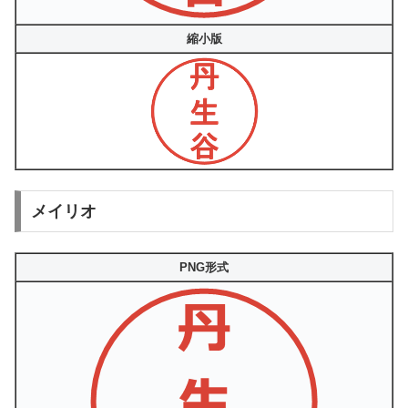
縮小版
メイリオ
PNG形式