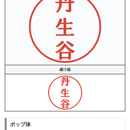
縮小版
ポップ体