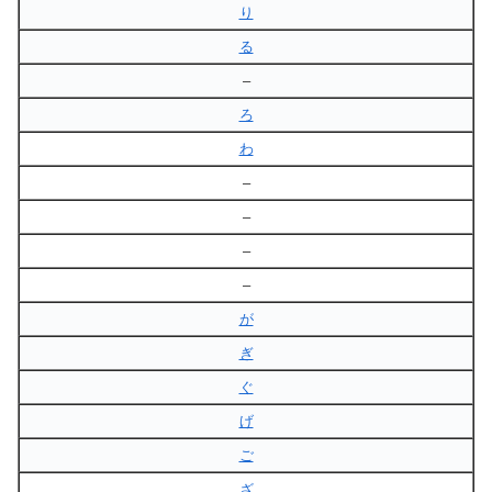
り
る
–
ろ
わ
–
–
–
–
が
ぎ
ぐ
げ
ご
ざ