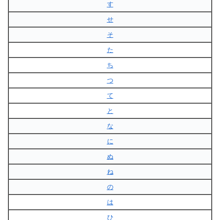
す
せ
そ
た
ち
つ
て
と
な
に
ぬ
ね
の
は
ひ