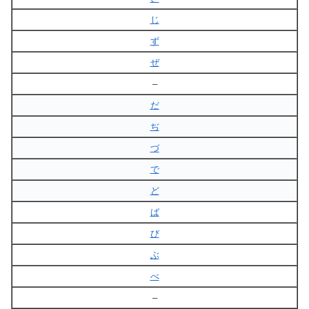
じ
ず
ぜ
–
だ
ぢ
づ
で
ど
ば
び
ぶ
べ
–