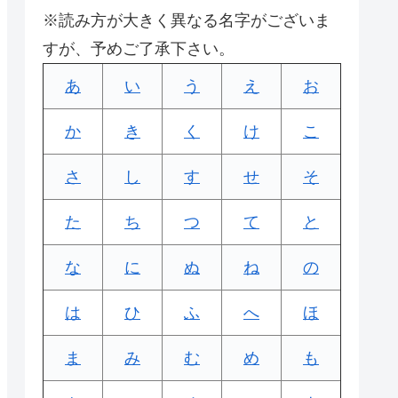
※読み方が大きく異なる名字がございま
すが、予めご了承下さい。
あ
い
う
え
お
か
き
く
け
こ
さ
し
す
せ
そ
た
ち
つ
て
と
な
に
ぬ
ね
の
は
ひ
ふ
へ
ほ
ま
み
む
め
も