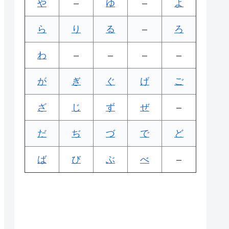
や
–
ゆ
–
よ
ら
り
る
–
ろ
わ
–
–
–
–
が
ぎ
ぐ
げ
ご
ざ
じ
ず
ぜ
–
だ
ぢ
づ
で
ど
ば
び
ぶ
べ
–