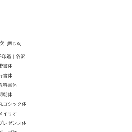
次
子印鑑｜谷沢
楷書体
行書体
教科書体
明朝体
丸ゴシック体
メイリオ
プレゼンス体