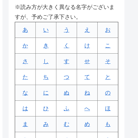
※読み方が大きく異なる名字がございま
すが、予めご了承下さい。
あ
い
う
え
お
か
き
く
け
こ
さ
し
す
せ
そ
た
ち
つ
て
と
な
に
ぬ
ね
の
は
ひ
ふ
へ
ほ
ま
み
む
め
も