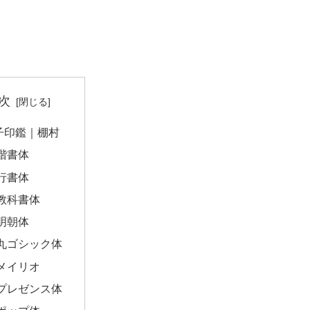
次
子印鑑｜棚村
楷書体
行書体
教科書体
明朝体
丸ゴシック体
メイリオ
プレゼンス体