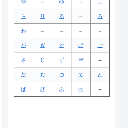
や
–
ゆ
–
よ
ら
り
る
–
ろ
わ
–
–
–
–
が
ぎ
ぐ
げ
ご
ざ
じ
ず
ぜ
–
だ
ぢ
づ
で
ど
ば
び
ぶ
べ
–