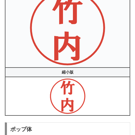
縮小版
ポップ体