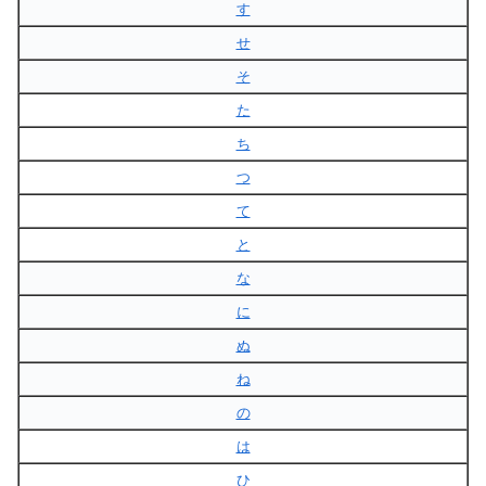
す
せ
そ
た
ち
つ
て
と
な
に
ぬ
ね
の
は
ひ