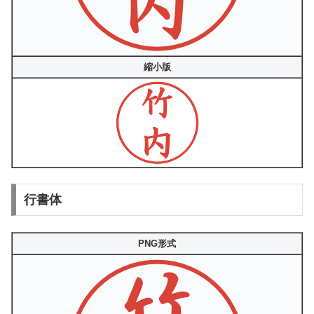
縮小版
行書体
PNG形式