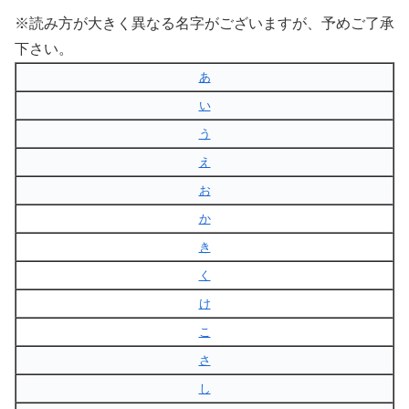
※読み方が大きく異なる名字がございますが、予めご了承
下さい。
あ
い
う
え
お
か
き
く
け
こ
さ
し