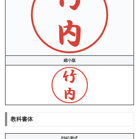
縮小版
教科書体
PNG形式