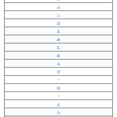
ふ
へ
ほ
ま
み
む
め
も
や
–
ゆ
–
よ
ら