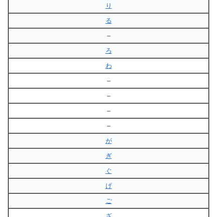
り
る
–
ろ
わ
–
–
–
–
が
ぎ
ぐ
げ
ご
ざ