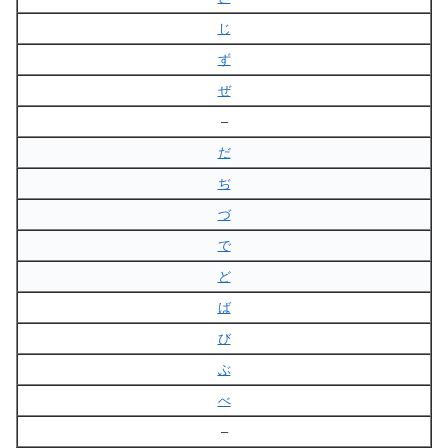
じ
ず
ぜ
–
だ
ぢ
づ
で
ど
ば
び
ぶ
べ
–