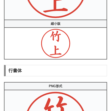
縮小版
行書体
PNG形式