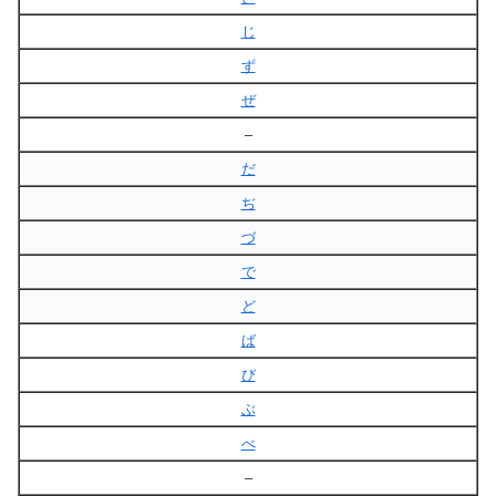
じ
ず
ぜ
–
だ
ぢ
づ
で
ど
ば
び
ぶ
べ
–