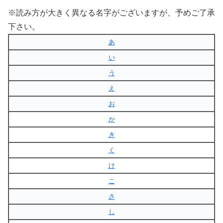
※読み方が大きく異なる名字がございますが、予めご了承
下さい。
あ
い
う
え
お
か
き
く
け
こ
さ
し