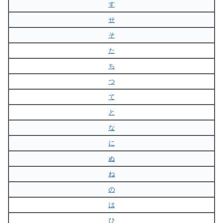
す
せ
そ
た
ち
つ
て
と
な
に
ぬ
ね
の
は
ひ