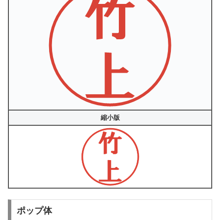
縮小版
ポップ体