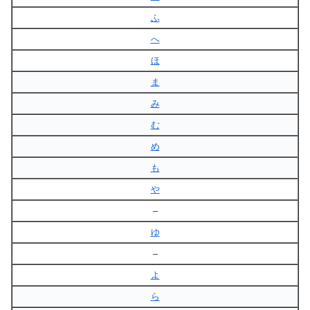
ふ
へ
ほ
ま
み
む
め
も
や
–
ゆ
–
よ
ら