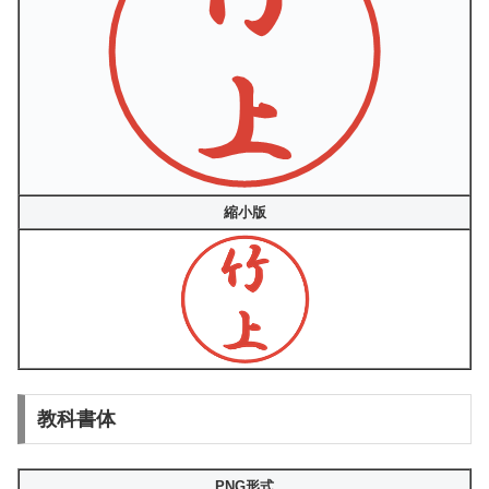
縮小版
教科書体
PNG形式