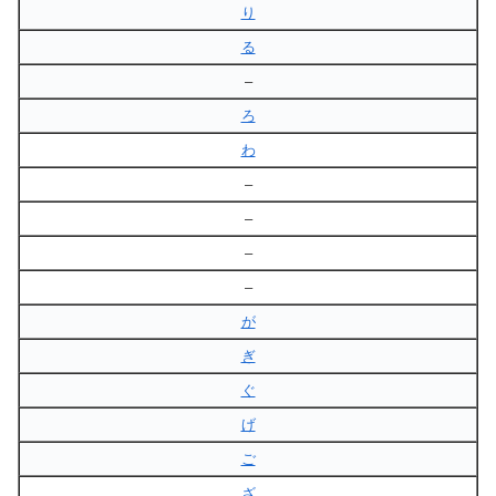
り
る
–
ろ
わ
–
–
–
–
が
ぎ
ぐ
げ
ご
ざ