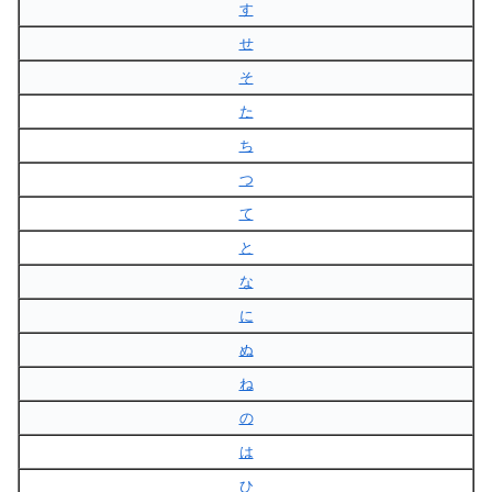
す
せ
そ
た
ち
つ
て
と
な
に
ぬ
ね
の
は
ひ