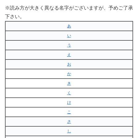
※読み方が大きく異なる名字がございますが、予めご了承
下さい。
あ
い
う
え
お
か
き
く
け
こ
さ
し