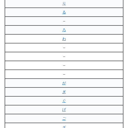
り
る
–
ろ
わ
–
–
–
–
が
ぎ
ぐ
げ
ご
ざ