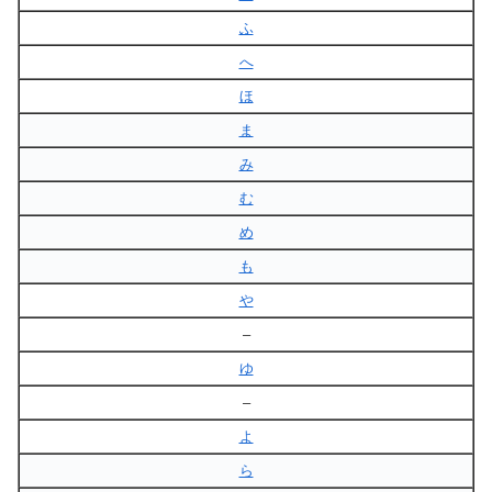
ふ
へ
ほ
ま
み
む
め
も
や
–
ゆ
–
よ
ら