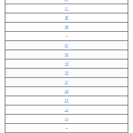
じ
ず
ぜ
–
だ
ぢ
づ
で
ど
ば
び
ぶ
べ
–