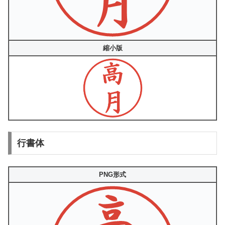
縮小版
行書体
PNG形式