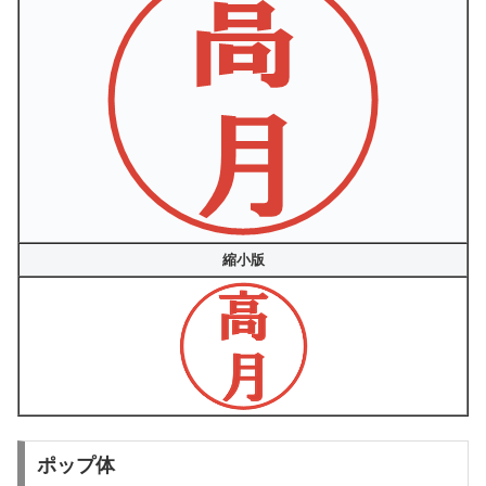
縮小版
ポップ体