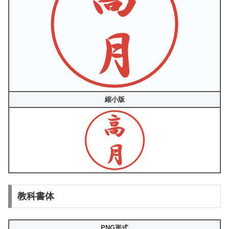
縮小版
教科書体
PNG形式