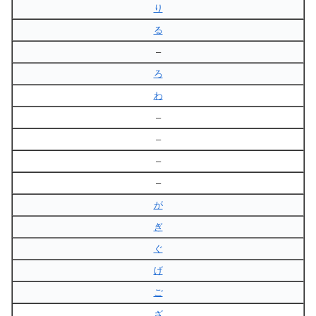
り
る
–
ろ
わ
–
–
–
–
が
ぎ
ぐ
げ
ご
ざ