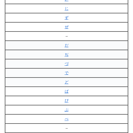
じ
ず
ぜ
–
だ
ぢ
づ
で
ど
ば
び
ぶ
べ
–