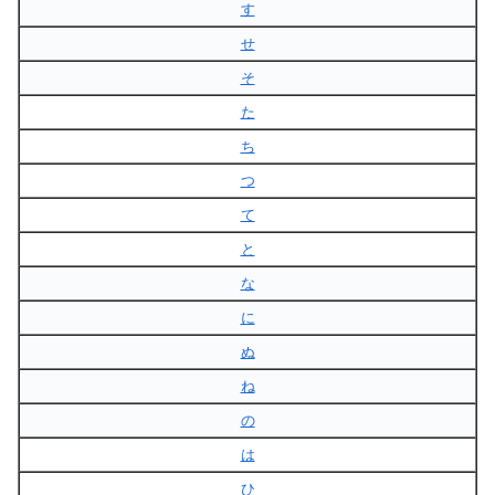
す
せ
そ
た
ち
つ
て
と
な
に
ぬ
ね
の
は
ひ