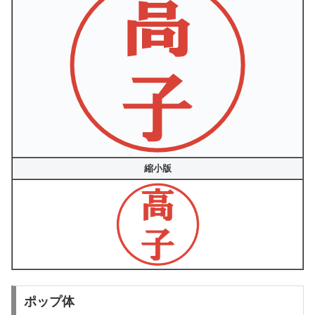
縮小版
ポップ体