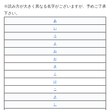
※読み方が大きく異なる名字がございますが、予めご了承
下さい。
あ
い
う
え
お
か
き
く
け
こ
さ
し