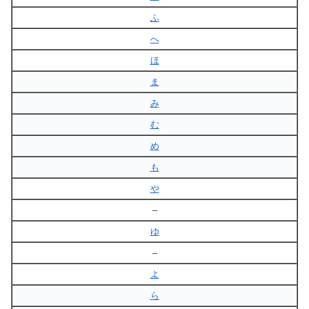
ふ
へ
ほ
ま
み
む
め
も
や
–
ゆ
–
よ
ら