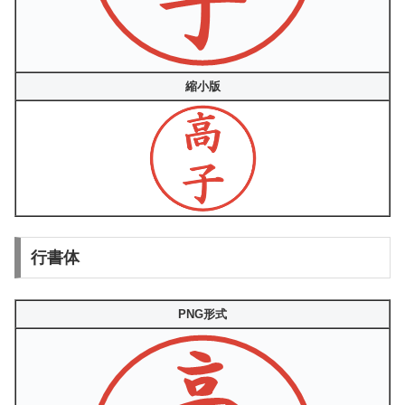
縮小版
行書体
PNG形式