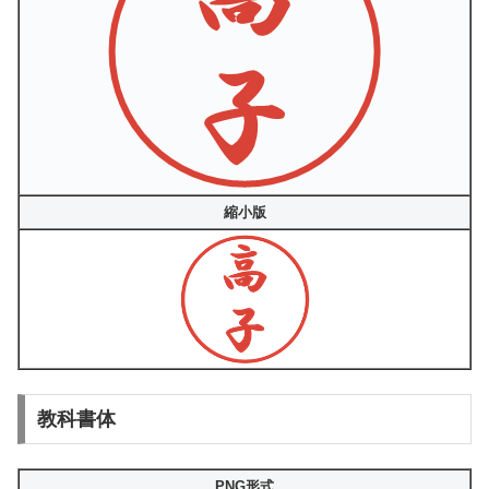
縮小版
教科書体
PNG形式