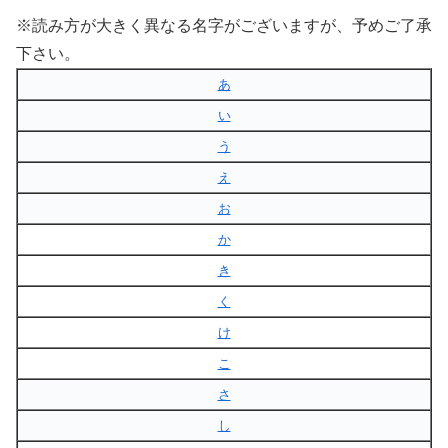
※読み方が大きく異なる名字がございますが、予めご了承
下さい。
あ
い
う
え
お
か
き
く
け
こ
さ
し