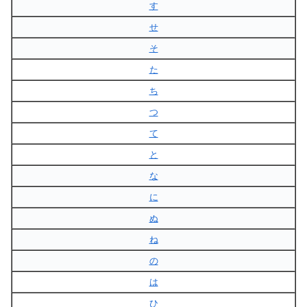
す
せ
そ
た
ち
つ
て
と
な
に
ぬ
ね
の
は
ひ