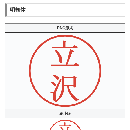
明朝体
PNG形式
縮小版