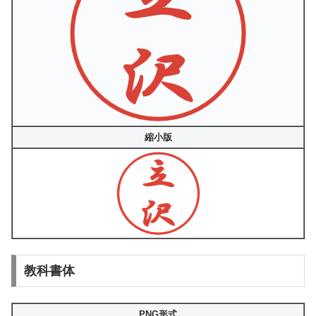
縮小版
教科書体
PNG形式