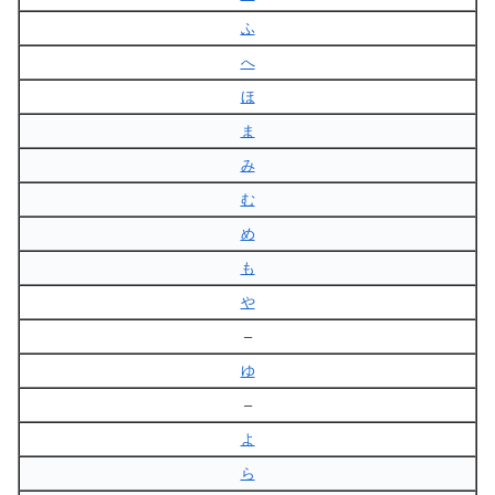
ふ
へ
ほ
ま
み
む
め
も
や
–
ゆ
–
よ
ら