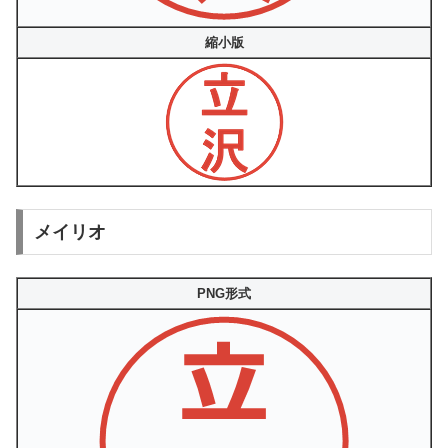
縮小版
メイリオ
PNG形式