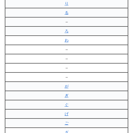
り
る
–
ろ
わ
–
–
–
–
が
ぎ
ぐ
げ
ご
ざ