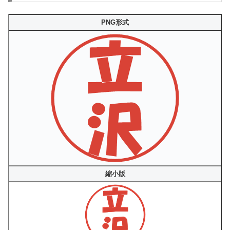
PNG形式
縮小版