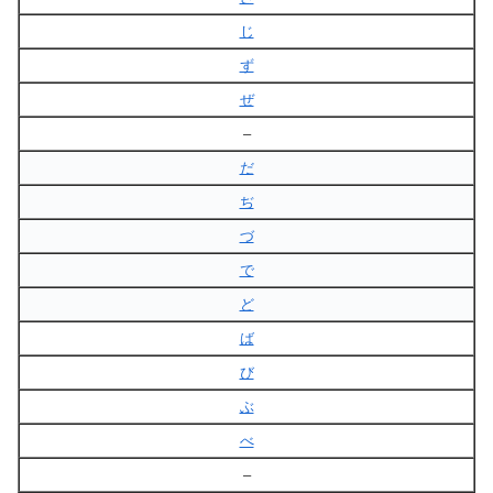
じ
ず
ぜ
–
だ
ぢ
づ
で
ど
ば
び
ぶ
べ
–