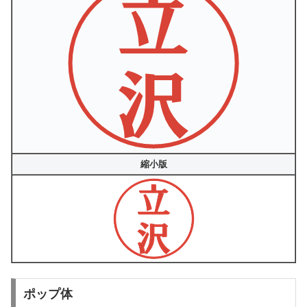
縮小版
ポップ体