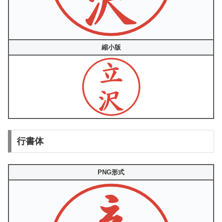
縮小版
行書体
PNG形式