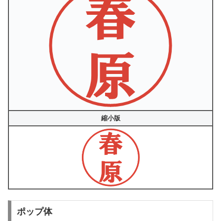
縮小版
ポップ体