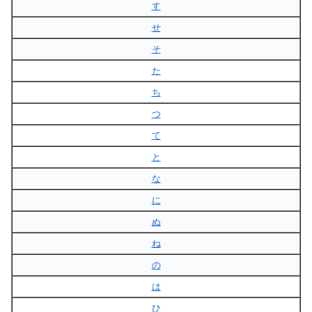
す
せ
そ
た
ち
つ
て
と
な
に
ぬ
ね
の
は
ひ