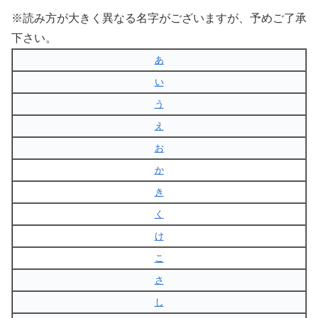
※読み方が大きく異なる名字がございますが、予めご了承
下さい。
あ
い
う
え
お
か
き
く
け
こ
さ
し