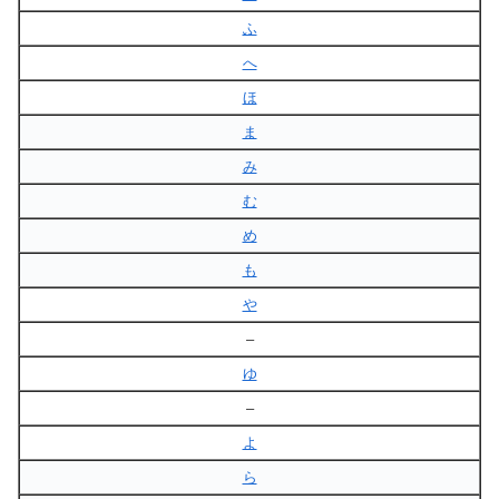
ふ
へ
ほ
ま
み
む
め
も
や
–
ゆ
–
よ
ら