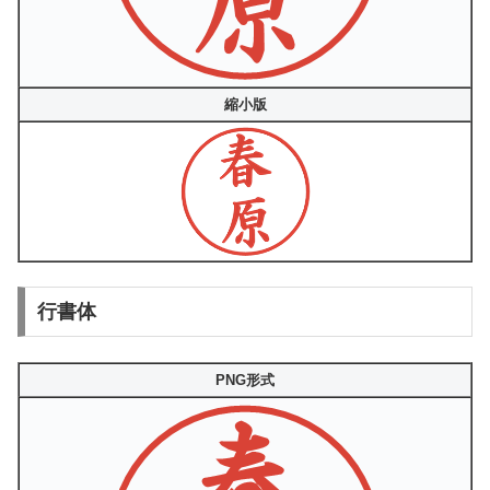
縮小版
行書体
PNG形式