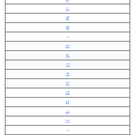
じ
ず
ぜ
–
だ
ぢ
づ
で
ど
ば
び
ぶ
べ
–