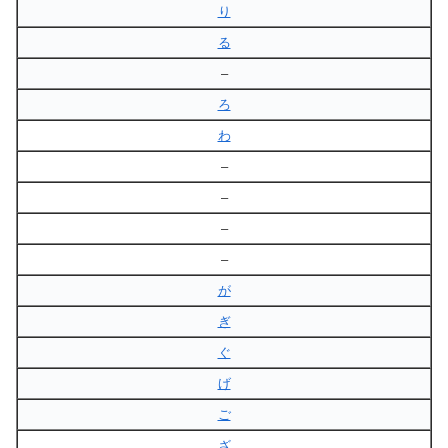
り
る
–
ろ
わ
–
–
–
–
が
ぎ
ぐ
げ
ご
ざ