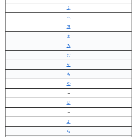
ふ
へ
ほ
ま
み
む
め
も
や
–
ゆ
–
よ
ら