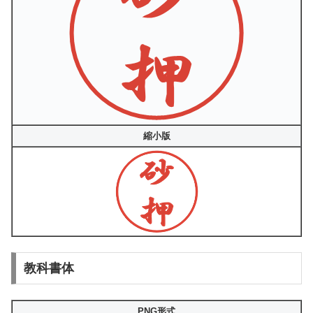
縮小版
教科書体
PNG形式