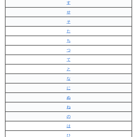
す
せ
そ
た
ち
つ
て
と
な
に
ぬ
ね
の
は
ひ