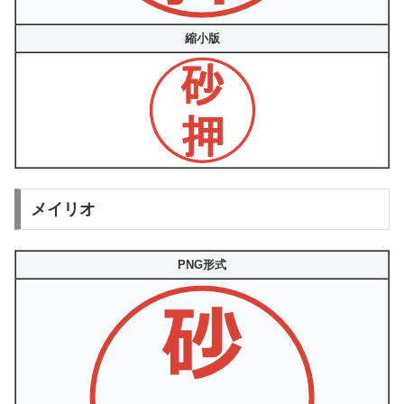
縮小版
メイリオ
PNG形式