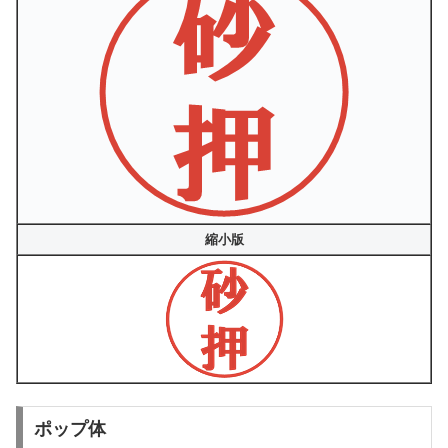
縮小版
ポップ体