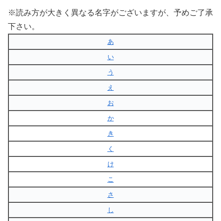
※読み方が大きく異なる名字がございますが、予めご了承
下さい。
あ
い
う
え
お
か
き
く
け
こ
さ
し