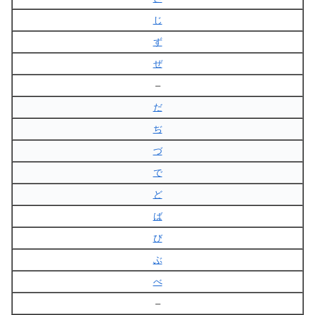
じ
ず
ぜ
–
だ
ぢ
づ
で
ど
ば
び
ぶ
べ
–