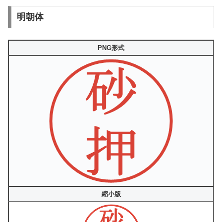
明朝体
PNG形式
縮小版