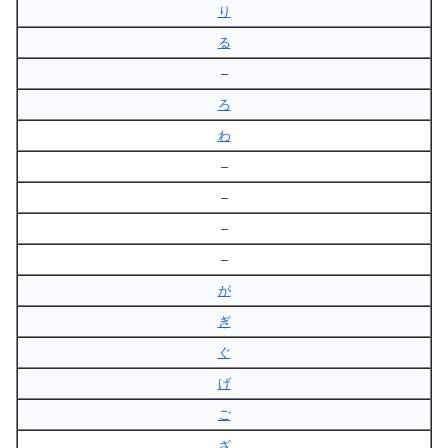
り
る
–
ろ
わ
–
–
–
–
が
ぎ
ぐ
げ
ご
ざ