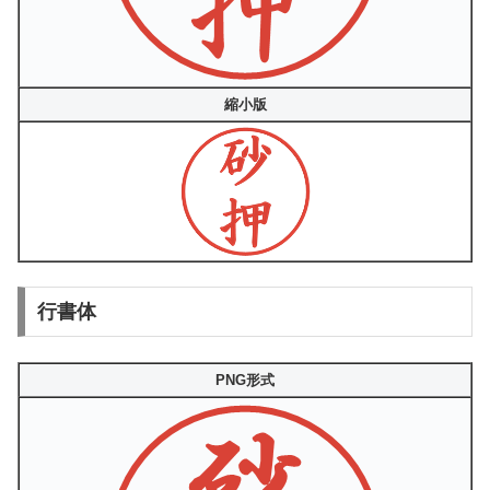
縮小版
行書体
PNG形式