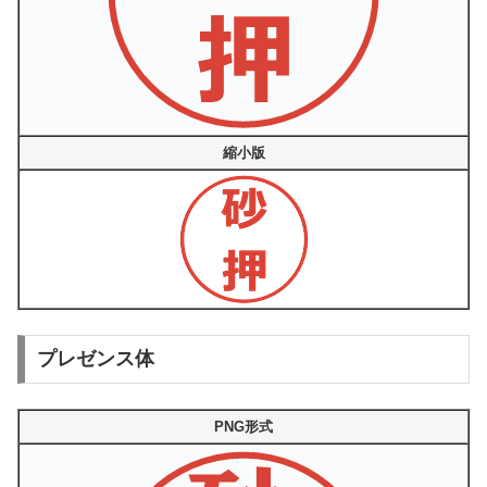
縮小版
プレゼンス体
PNG形式