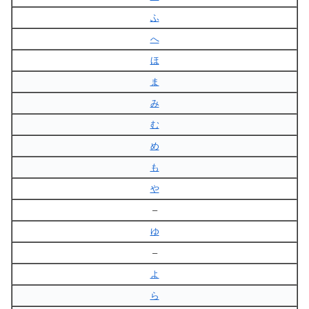
ふ
へ
ほ
ま
み
む
め
も
や
–
ゆ
–
よ
ら