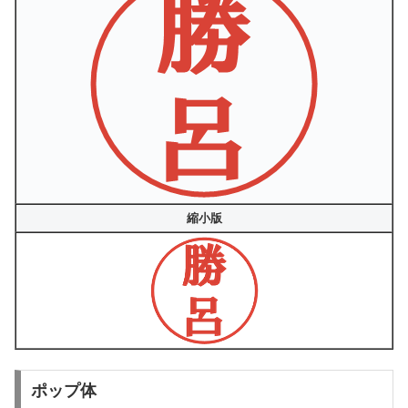
縮小版
ポップ体