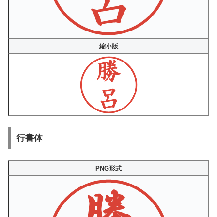
縮小版
行書体
PNG形式