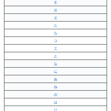
す
せ
そ
た
ち
つ
て
と
な
に
ぬ
ね
の
は
ひ