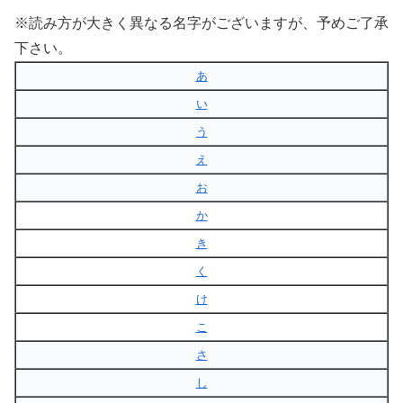
※読み方が大きく異なる名字がございますが、予めご了承
下さい。
あ
い
う
え
お
か
き
く
け
こ
さ
し