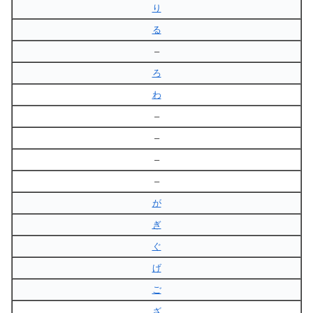
り
る
–
ろ
わ
–
–
–
–
が
ぎ
ぐ
げ
ご
ざ