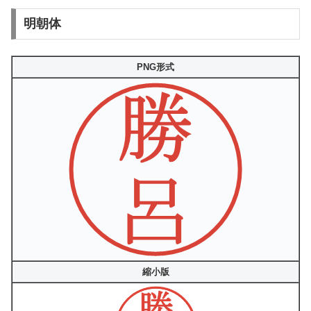
明朝体
PNG形式
縮小版