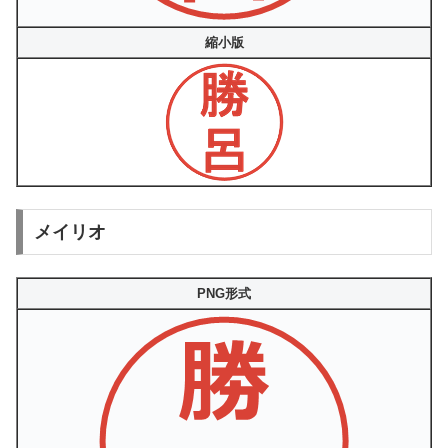
縮小版
メイリオ
PNG形式