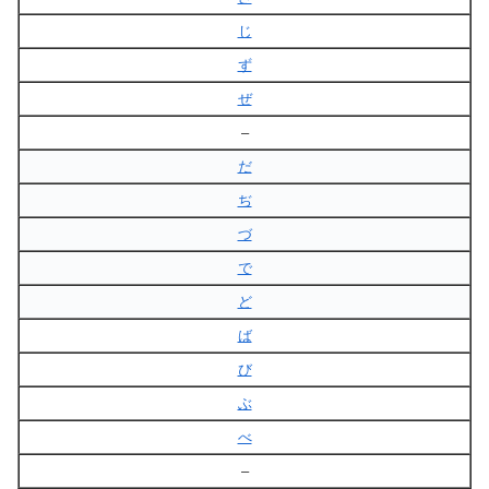
じ
ず
ぜ
–
だ
ぢ
づ
で
ど
ば
び
ぶ
べ
–