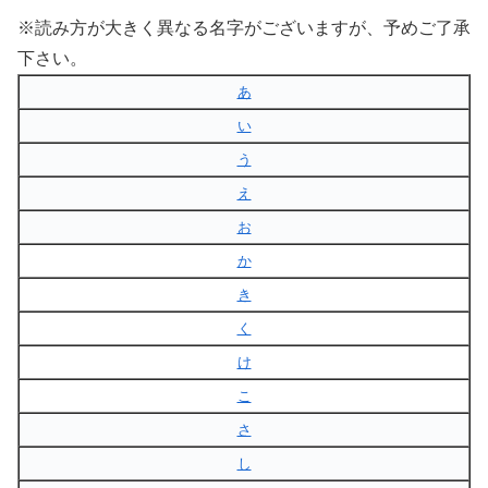
※読み方が大きく異なる名字がございますが、予めご了承
下さい。
あ
い
う
え
お
か
き
く
け
こ
さ
し