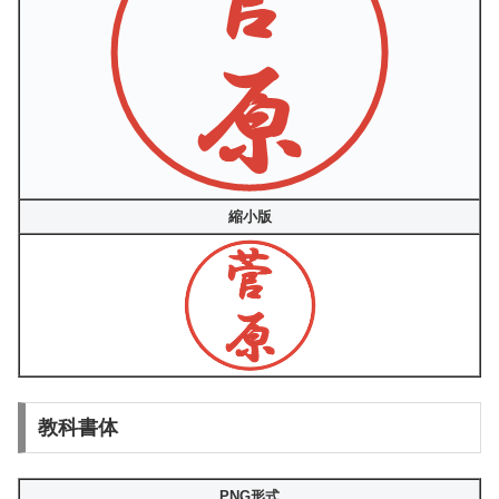
縮小版
教科書体
PNG形式