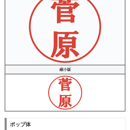
縮小版
ポップ体