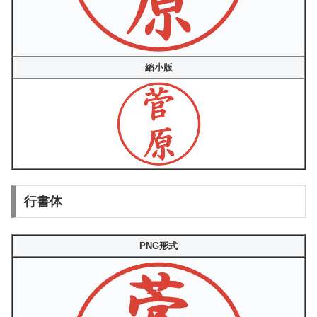
縮小版
行書体
PNG形式