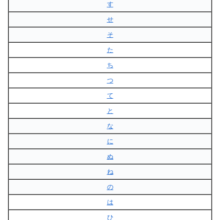
す
せ
そ
た
ち
つ
て
と
な
に
ぬ
ね
の
は
ひ