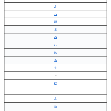
ふ
へ
ほ
ま
み
む
め
も
や
–
ゆ
–
よ
ら