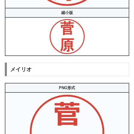
縮小版
メイリオ
PNG形式