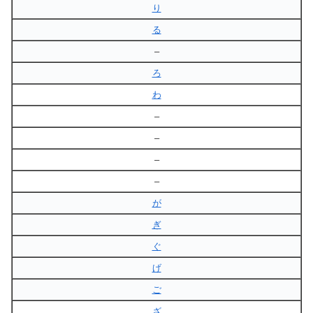
り
る
–
ろ
わ
–
–
–
–
が
ぎ
ぐ
げ
ご
ざ