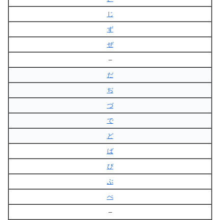
じ
ず
ぜ
–
だ
ぢ
づ
で
ど
ば
び
ぶ
べ
–