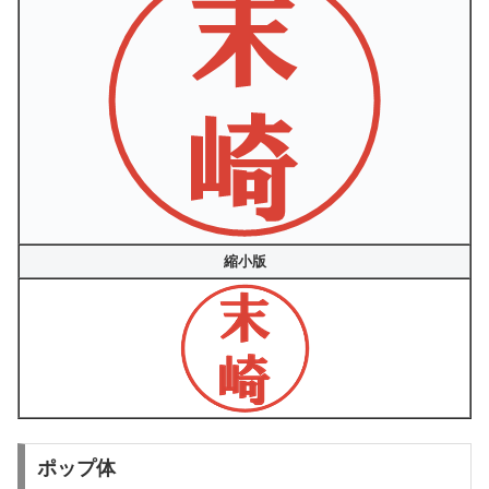
縮小版
ポップ体