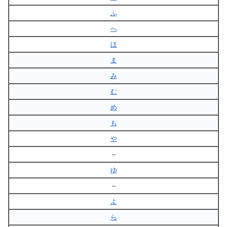
ふ
へ
ほ
ま
み
む
め
も
や
–
ゆ
–
よ
ら