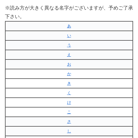
※読み方が大きく異なる名字がございますが、予めご了承
下さい。
あ
い
う
え
お
か
き
く
け
こ
さ
し