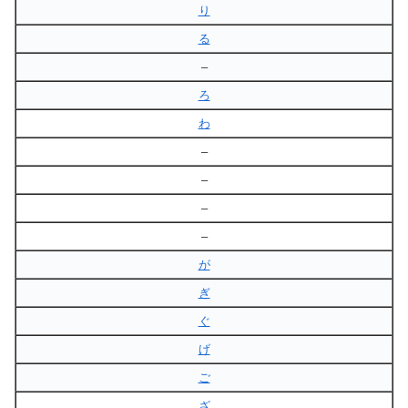
り
る
–
ろ
わ
–
–
–
–
が
ぎ
ぐ
げ
ご
ざ