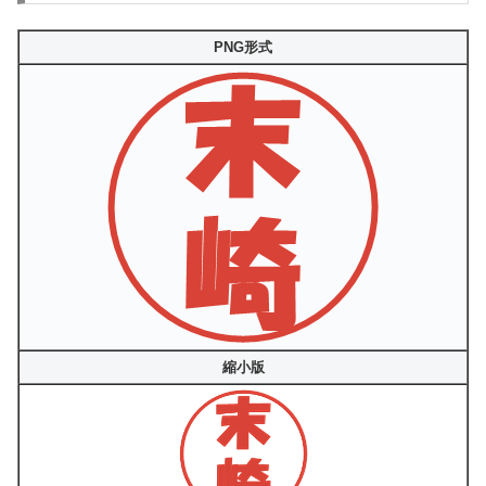
PNG形式
縮小版