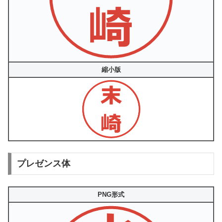
縮小版
プレゼンス体
PNG形式