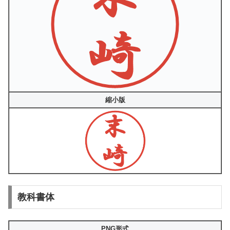
縮小版
教科書体
PNG形式