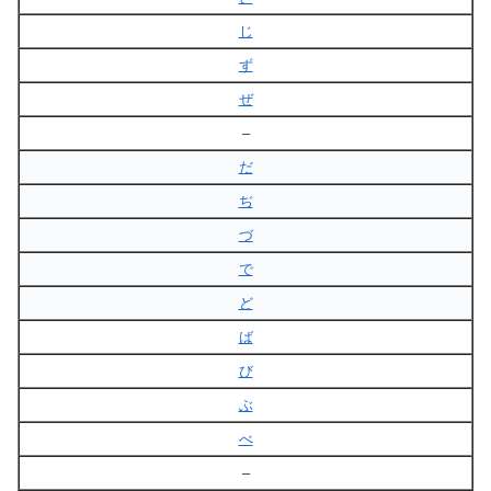
じ
ず
ぜ
–
だ
ぢ
づ
で
ど
ば
び
ぶ
べ
–