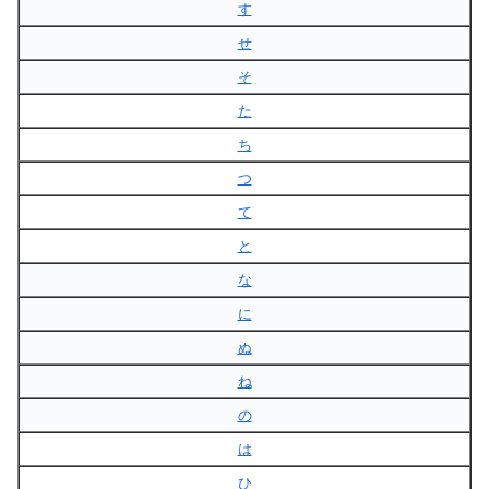
す
せ
そ
た
ち
つ
て
と
な
に
ぬ
ね
の
は
ひ