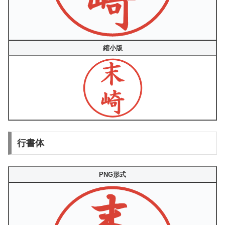
縮小版
行書体
PNG形式