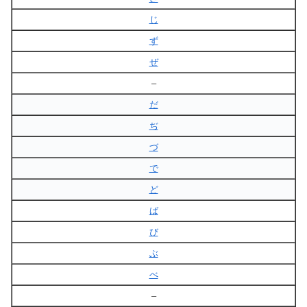
じ
ず
ぜ
–
だ
ぢ
づ
で
ど
ば
び
ぶ
べ
–