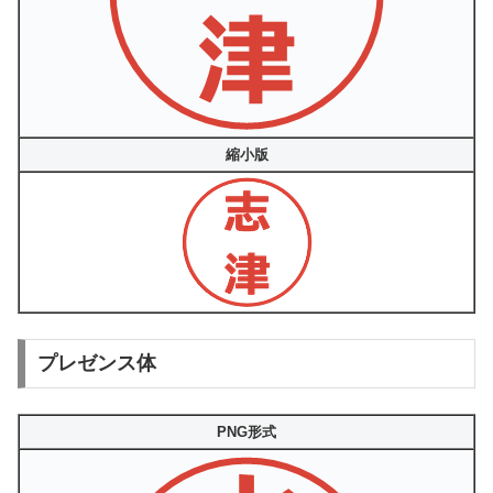
縮小版
プレゼンス体
PNG形式