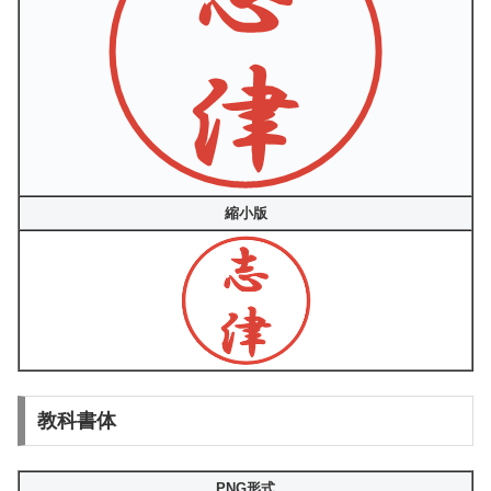
縮小版
教科書体
PNG形式