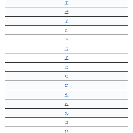
す
せ
そ
た
ち
つ
て
と
な
に
ぬ
ね
の
は
ひ