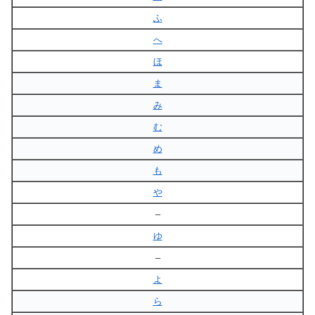
ふ
へ
ほ
ま
み
む
め
も
や
–
ゆ
–
よ
ら