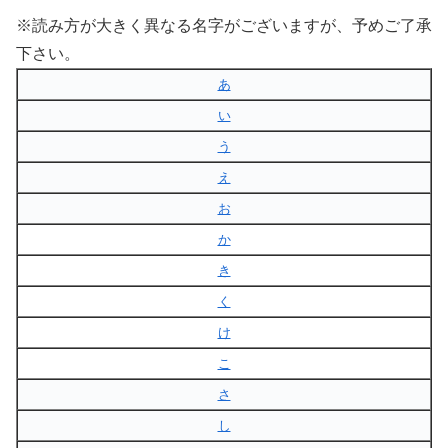
※読み方が大きく異なる名字がございますが、予めご了承
下さい。
あ
い
う
え
お
か
き
く
け
こ
さ
し