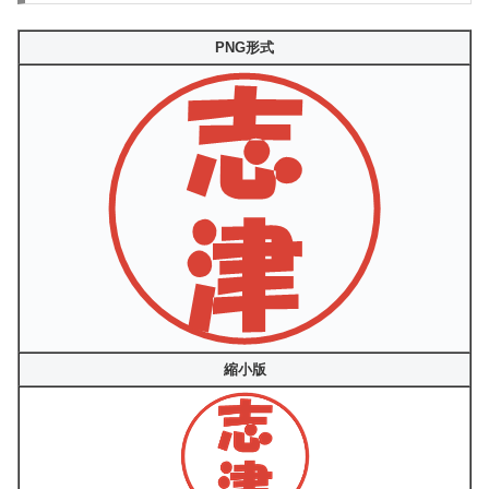
PNG形式
縮小版