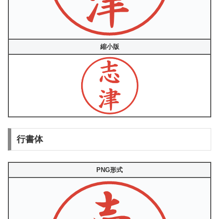
縮小版
行書体
PNG形式