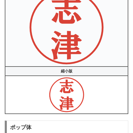
縮小版
ポップ体