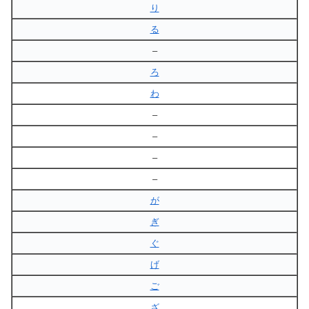
り
る
–
ろ
わ
–
–
–
–
が
ぎ
ぐ
げ
ご
ざ