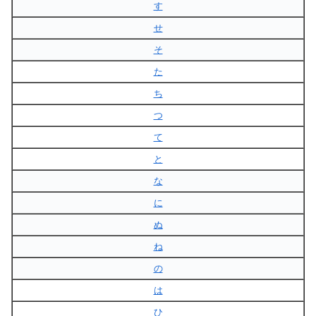
す
せ
そ
た
ち
つ
て
と
な
に
ぬ
ね
の
は
ひ