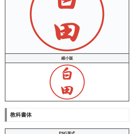
縮小版
教科書体
PNG形式