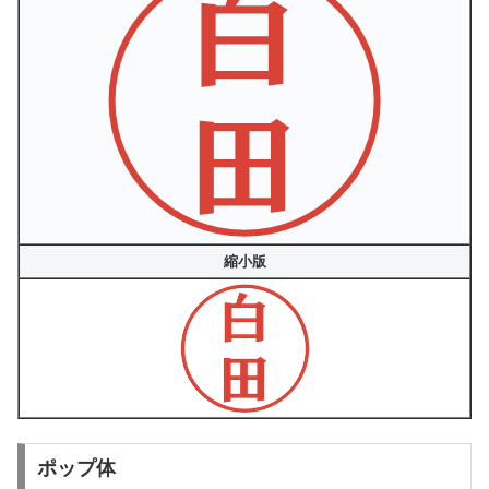
縮小版
ポップ体