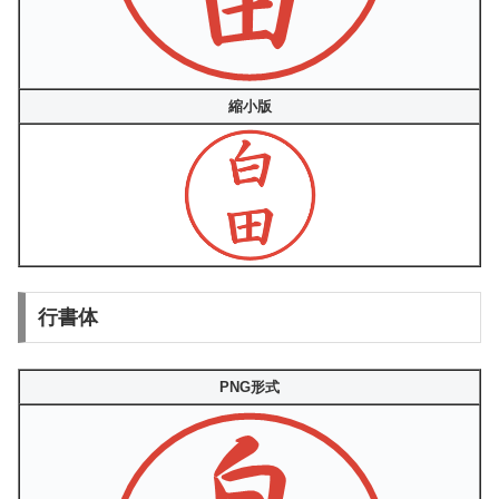
縮小版
行書体
PNG形式