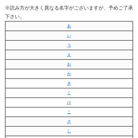
※読み方が大きく異なる名字がございますが、予めご了承
下さい。
あ
い
う
え
お
か
き
く
け
こ
さ
し