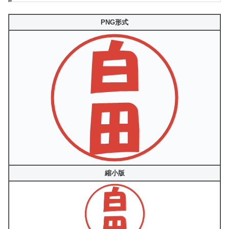
PNG形式
縮小版