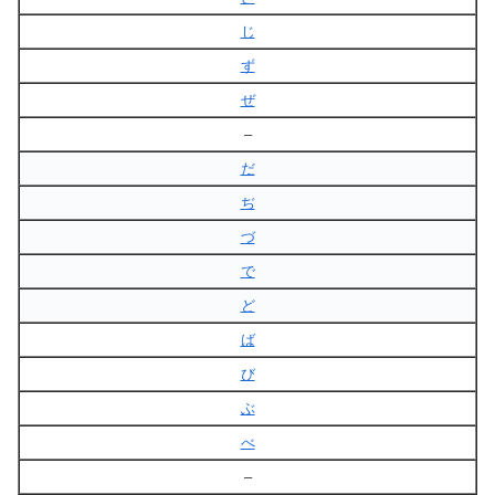
じ
ず
ぜ
–
だ
ぢ
づ
で
ど
ば
び
ぶ
べ
–