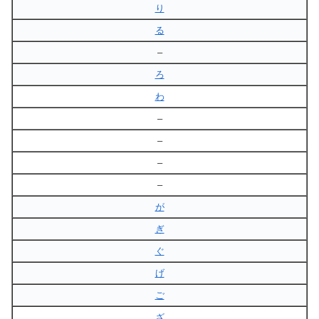
り
る
–
ろ
わ
–
–
–
–
が
ぎ
ぐ
げ
ご
ざ