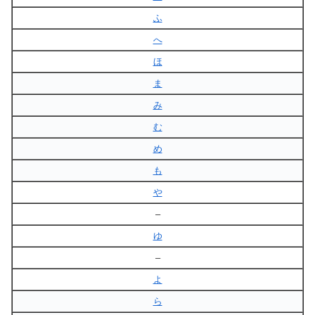
ふ
へ
ほ
ま
み
む
め
も
や
–
ゆ
–
よ
ら