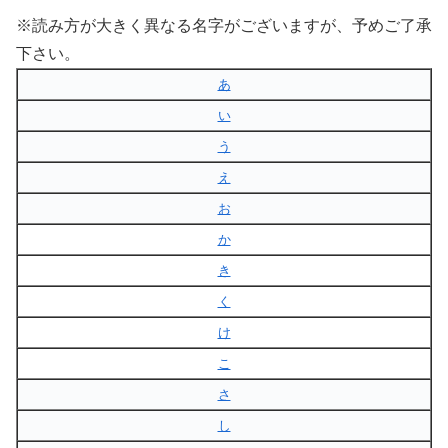
※読み方が大きく異なる名字がございますが、予めご了承
下さい。
あ
い
う
え
お
か
き
く
け
こ
さ
し