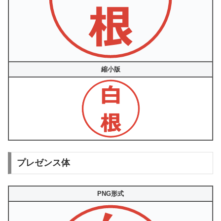
縮小版
プレゼンス体
PNG形式