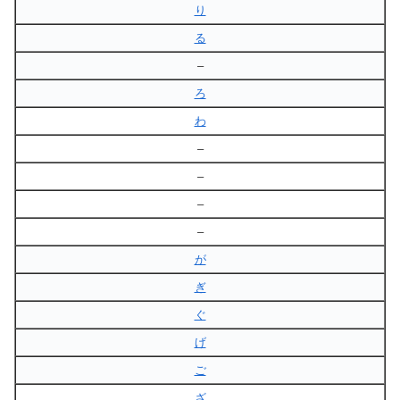
り
る
–
ろ
わ
–
–
–
–
が
ぎ
ぐ
げ
ご
ざ