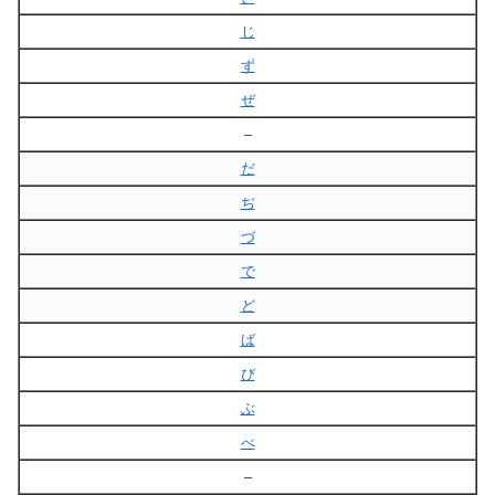
じ
ず
ぜ
–
だ
ぢ
づ
で
ど
ば
び
ぶ
べ
–