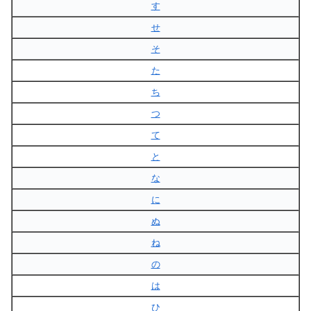
す
せ
そ
た
ち
つ
て
と
な
に
ぬ
ね
の
は
ひ