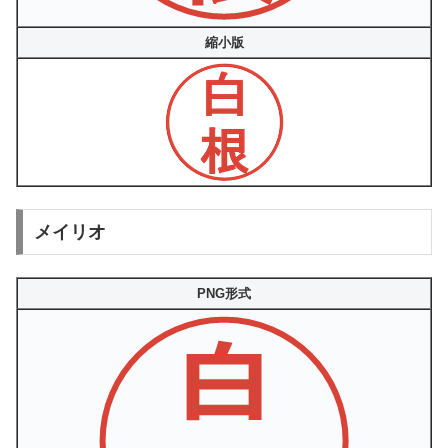
縮小版
メイリオ
PNG形式