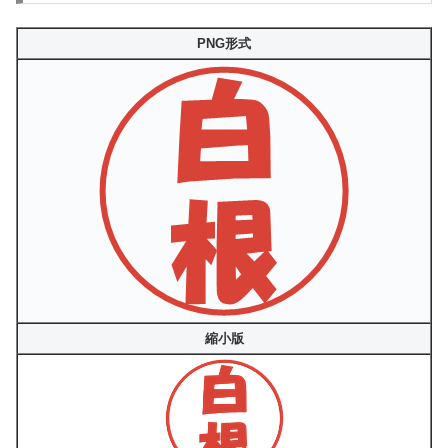
PNG形式
縮小版