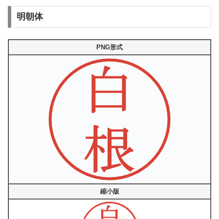
明朝体
PNG形式
縮小版