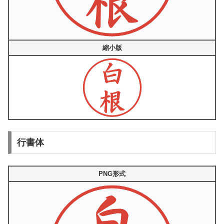
縮小版
行書体
PNG形式