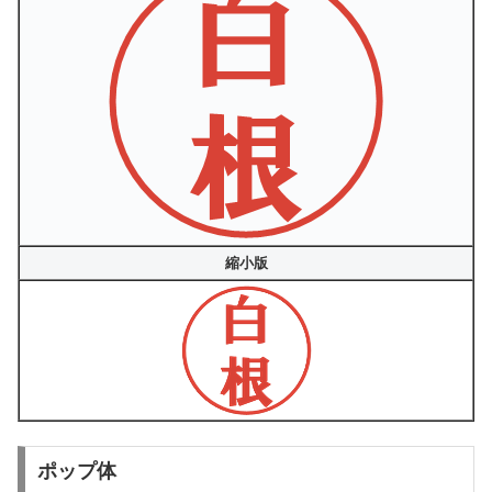
縮小版
ポップ体