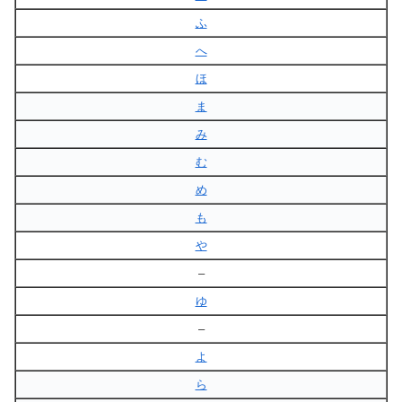
ふ
へ
ほ
ま
み
む
め
も
や
–
ゆ
–
よ
ら