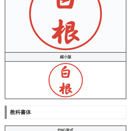
縮小版
教科書体
PNG形式