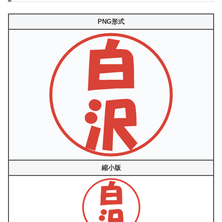
PNG形式
縮小版