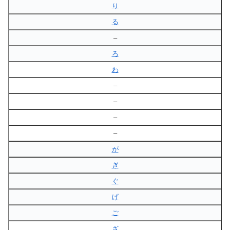
り
る
–
ろ
わ
–
–
–
–
が
ぎ
ぐ
げ
ご
ざ