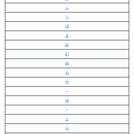
ふ
へ
ほ
ま
み
む
め
も
や
–
ゆ
–
よ
ら