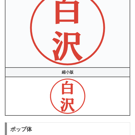
縮小版
ポップ体