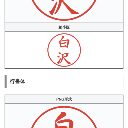
縮小版
行書体
PNG形式