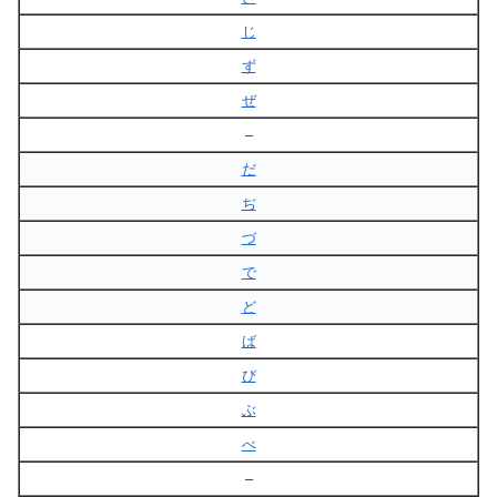
じ
ず
ぜ
–
だ
ぢ
づ
で
ど
ば
び
ぶ
べ
–