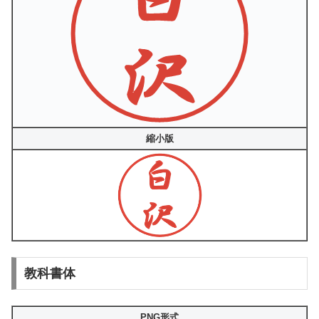
縮小版
教科書体
PNG形式