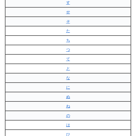
す
せ
そ
た
ち
つ
て
と
な
に
ぬ
ね
の
は
ひ