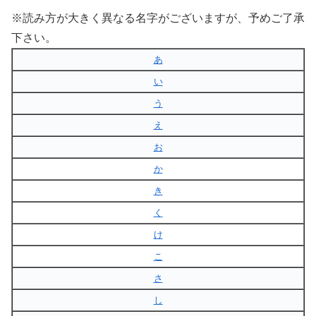
※読み方が大きく異なる名字がございますが、予めご了承
下さい。
あ
い
う
え
お
か
き
く
け
こ
さ
し