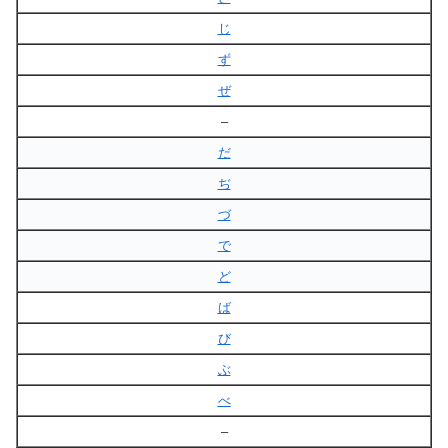
じ
ず
ぜ
–
だ
ぢ
づ
で
ど
ば
び
ぶ
べ
–