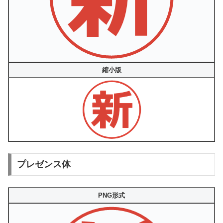
縮小版
プレゼンス体
PNG形式