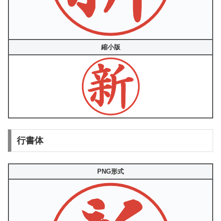
縮小版
行書体
PNG形式