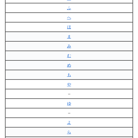
ふ
へ
ほ
ま
み
む
め
も
や
–
ゆ
–
よ
ら