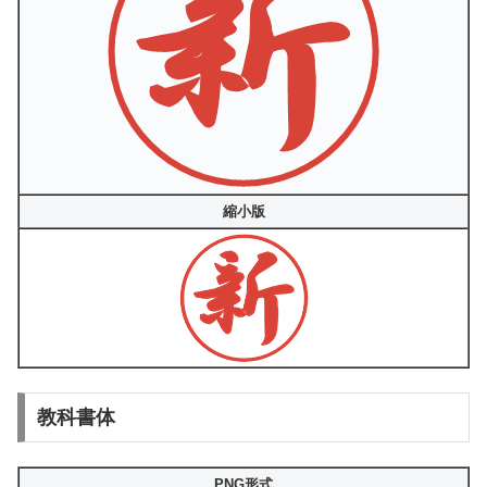
縮小版
教科書体
PNG形式