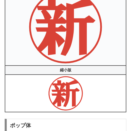
縮小版
ポップ体