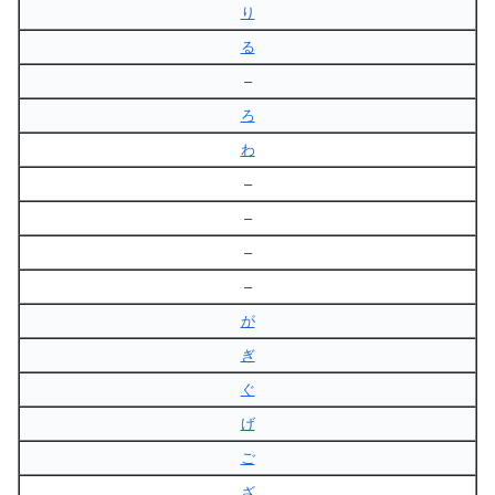
り
る
–
ろ
わ
–
–
–
–
が
ぎ
ぐ
げ
ご
ざ