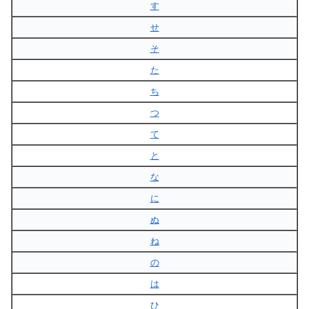
す
せ
そ
た
ち
つ
て
と
な
に
ぬ
ね
の
は
ひ