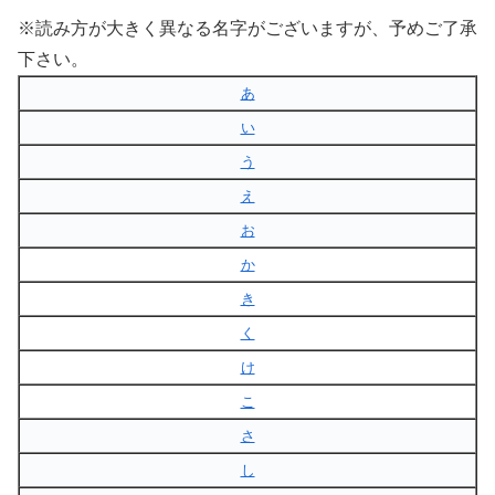
※読み方が大きく異なる名字がございますが、予めご了承
下さい。
あ
い
う
え
お
か
き
く
け
こ
さ
し