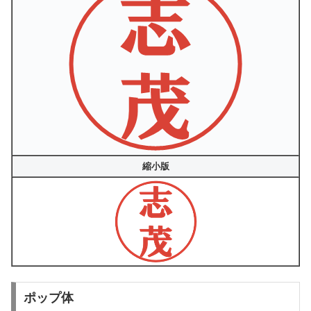
縮小版
ポップ体