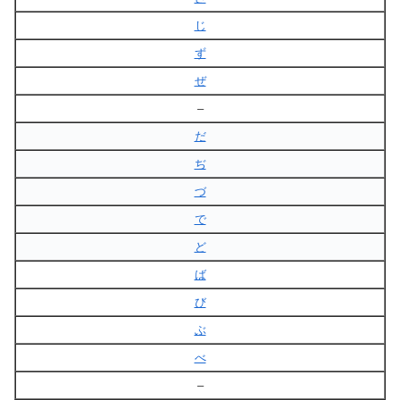
じ
ず
ぜ
–
だ
ぢ
づ
で
ど
ば
び
ぶ
べ
–