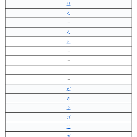
り
る
–
ろ
わ
–
–
–
–
が
ぎ
ぐ
げ
ご
ざ