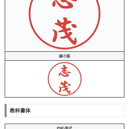
縮小版
教科書体
PNG形式