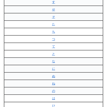
す
せ
そ
た
ち
つ
て
と
な
に
ぬ
ね
の
は
ひ