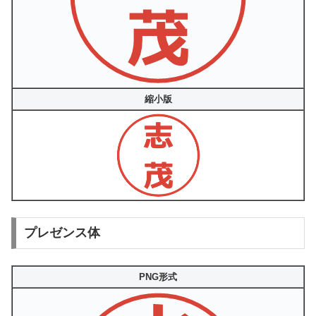
縮小版
プレゼンス体
PNG形式