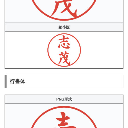
縮小版
行書体
PNG形式