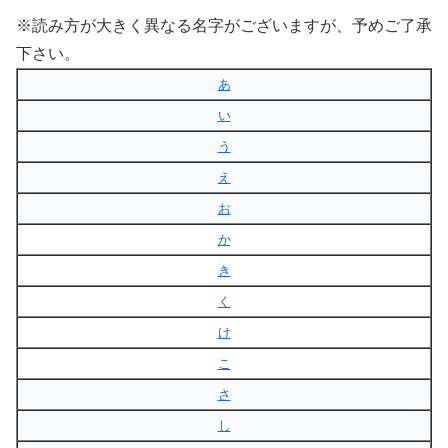
※読み方が大きく異なる名字がございますが、予めご了承
下さい。
あ
い
う
え
お
か
き
く
け
こ
さ
し