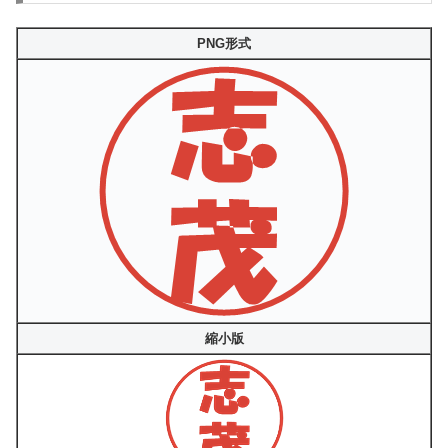
PNG形式
縮小版