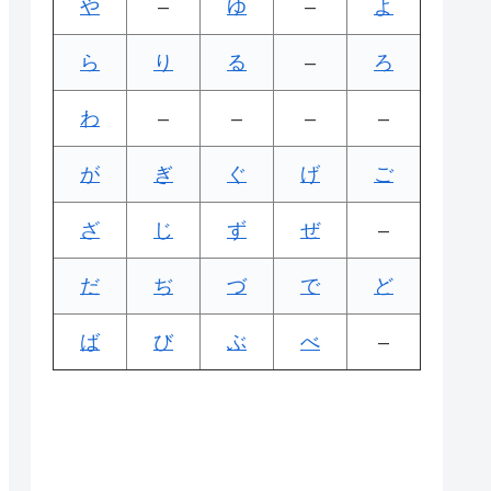
や
–
ゆ
–
よ
ら
り
る
–
ろ
わ
–
–
–
–
が
ぎ
ぐ
げ
ご
ざ
じ
ず
ぜ
–
だ
ぢ
づ
で
ど
ば
び
ぶ
べ
–