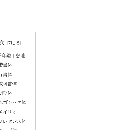
次
子印鑑｜敷地
楷書体
行書体
教科書体
明朝体
丸ゴシック体
メイリオ
プレゼンス体