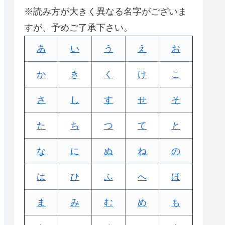
※読み方が大きく異なる名字がございま
すが、予めご了承下さい。
あ
い
う
え
お
か
き
く
け
こ
さ
し
す
せ
そ
た
ち
つ
て
と
な
に
ぬ
ね
の
は
ひ
ふ
へ
ほ
ま
み
む
め
も