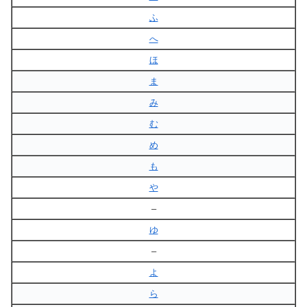
ふ
へ
ほ
ま
み
む
め
も
や
–
ゆ
–
よ
ら