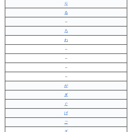
り
る
–
ろ
わ
–
–
–
–
が
ぎ
ぐ
げ
ご
ざ