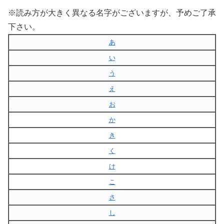
※読み方が大きく異なる名字がございますが、予めご了承
下さい。
あ
い
う
え
お
か
き
く
け
こ
さ
し