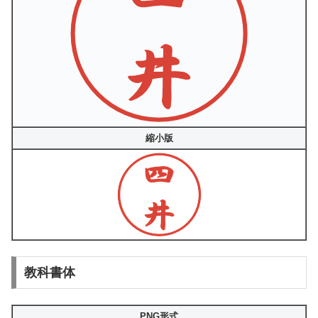
縮小版
教科書体
PNG形式