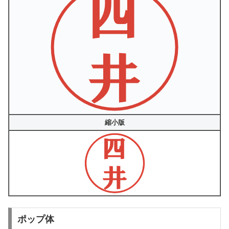
縮小版
ポップ体