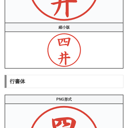
縮小版
行書体
PNG形式