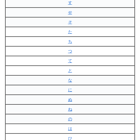
す
せ
そ
た
ち
つ
て
と
な
に
ぬ
ね
の
は
ひ