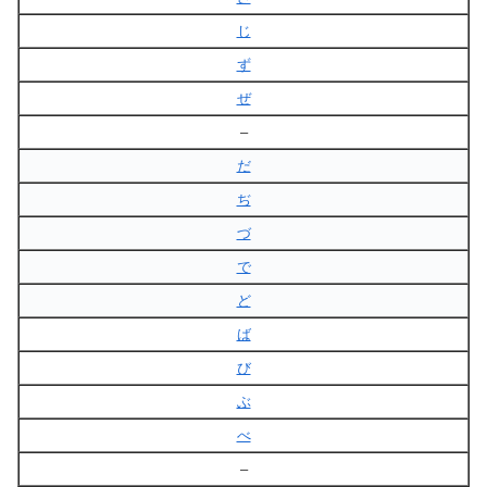
じ
ず
ぜ
–
だ
ぢ
づ
で
ど
ば
び
ぶ
べ
–