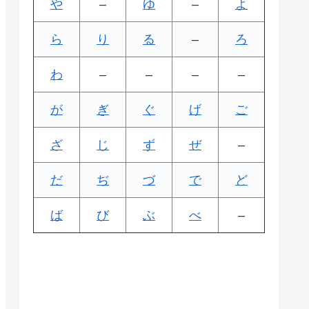
や
–
ゆ
–
よ
ら
り
る
–
ろ
わ
–
–
–
–
が
ぎ
ぐ
げ
ご
ざ
じ
ず
ぜ
–
だ
ぢ
づ
で
ど
ば
び
ぶ
べ
–