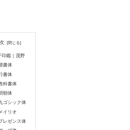
次
子印鑑｜茂野
楷書体
行書体
教科書体
明朝体
丸ゴシック体
メイリオ
プレゼンス体