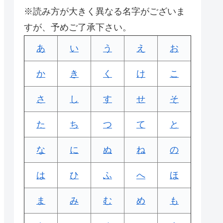
※読み方が大きく異なる名字がございま
すが、予めご了承下さい。
あ
い
う
え
お
か
き
く
け
こ
さ
し
す
せ
そ
た
ち
つ
て
と
な
に
ぬ
ね
の
は
ひ
ふ
へ
ほ
ま
み
む
め
も